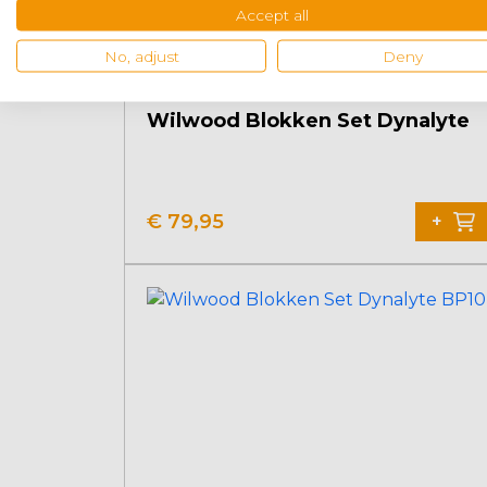
Accept all
No, adjust
Deny
Wilwood Blokken Set Dynalyte
€
79,95
+