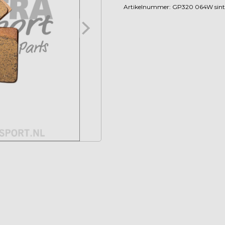
-
Artikelnummer:
GP320 064W sint
12mm
Dik
aantal