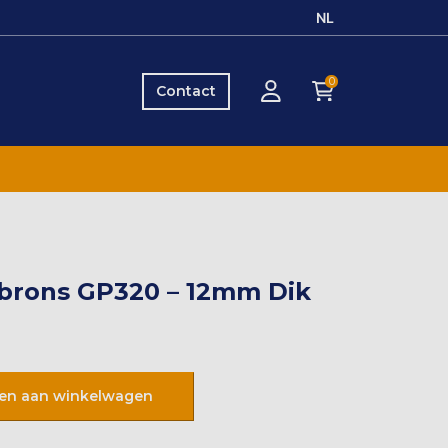
NL
0
Contact
brons GP320 – 12mm Dik
en aan winkelwagen