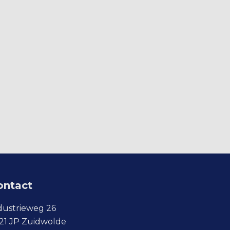
ontact
dustrieweg 26
21 JP Zuidwolde