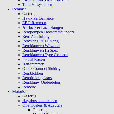
Tank Vulsystemen
Remmen
Ga terug
Hawk Performance
EBC Remmen
Airducts & Luchtslangen
Rempompen Hoofdremcilinders
Rem Aansluiting
Remslang PFTE slang
Remklauwen Wilwood
Remklauwen Hi Spec
Remklauwen Type Grimeca
Pedaal Boxen
Handremmen
Quick Connect Sluiting
Remblokken
Remdrukregelaars
Remklauw Onderdelen
Remolie
Motorisch
Ga terug
Hayabusa onderdelen
Olie Koelers & Adapters
Ga terug