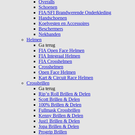
Overalls
Schoenen
FIA/SFI Brandwerende Onderkleding
Handschoenen
Koelvesten en Accessoires
Beschermers
Nekbanden
Helmen
Ga terug
FIA Open Face Helmen
FIA Integraal Helmen
FIA Crosshelmen
Crosshelmen
Open Face Helmen
Kart & Circuit Race Helmen
Crossbrillen
Ga terug
Rip’n Roll Brillen & Delen
Scott Brillen & Delen
100% Brillen & Delen
Fullmask Crossbrillen
Kenny Brillen & Delen
Just1 Brillen & Delen
Jopa Brillen & Delen
Progrip Brillen