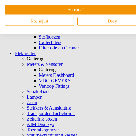
Luchtfilters & Toebehoren
Ga terug
Accept all
Open Luchtfilters
K&N Filters
No, adjust
Deny
Luchtfilter Platen Inlaat
Schuimhoezen
Stofhoezen
Carterfilters
Filter olie en Cleaner
Elektriciteit
Ga terug
Meters & Sensoren
Ga terug
Meters Dashboard
VDO GEVERS
Verloop Fittings
Schakelaars
Lampen
Accu
Stekkers & Aansluiting
Transponder Toebehoren
Zekering boxen
AIM Displays
Toerenbegrenzer
Stuurbekrachtiging kastjes