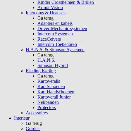
Kinder Crosshelmen & Brillen
Armor Vision
Intercoms & Headsets
Ga terug
Adapters en kabels
Driver-Mechanic systemen
Intercom Systemen
RaceCeivers
Intercom Toebehoren
H.A.N.S. & Simpson Systemen
Ga terug
H.A.N.S.
Simpson Hybrid
Kleding Karting
Ga terug
Kartoveralls
Kart Schoenen
Kart Handschoenen
Kartoverall Junior
Nekbanden
Protectors
Accessoires
Interieur
Ga terug
Gordels