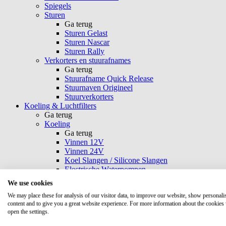
Spiegels
Sturen
Ga terug
Sturen Gelast
Sturen Nascar
Sturen Rally
Verkorters en stuurafnames
Ga terug
Stuurafname Quick Release
Stuurnaven Origineel
Stuurverkorters
Koeling & Luchtfilters
Ga terug
Koeling
Ga terug
Vinnen 12V
Vinnen 24V
Koel Slangen / Silicone Slangen
Electrische Waterpompen
Opel Fan
We use cookies
T-Adapters / Slangenklemmen
We may place these for analysis of our visitor data, to improve our website, show personali
Aluminium Buizen en Bochten
content and to give you a great website experience. For more information about the cookies
Radiateuren & Koelkappen
open the settings.
Koelvloeistof en Toevoegingen
Koelingsdelen