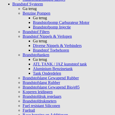
Brandstof Systeem
Ga terug
Benzine Pompen
Ga terug
Brandstofpomp Carburateur Motor
Brandstofpomp Injectie
Brandstof Filters
Brandstof Nippels & Verlopen
Ga terug
Diverse Nippels & Verbinders
Brandstof Toebehoren
Brandstoftanken
Ga terug
ATL TANK / JAZ kunststof tank
Aluminium Benzinetank
Tank Onderdelen
Brandstofslang Gewapend Rubber
Brandstofslang Rubber
Brandstofslang Gewapend Bio/e85
Koperen leidingen
Brandstofdruk regelaars
Brandstofdrukmeters
Fuel resistant Siliconen
Fuelrail
Race benzine en Additieven