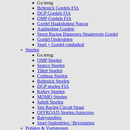
Ga terug
Beltenick Gordels FIA
DGP Gordels FIA
OMP Gordels FIA
Gordel Haaksluiting Nascar
Aanbieding Gordels
Street Racing Harnesses Straatversie Gordel
Gordel Onderdelen
Stoel + Gordel combideal
Stoelen
Ga terug
OMP Stoelen
Sparco Stoelen
Tillett Stoelen
Corbeau Stoelen
Beltenick Stoelen
DGP stoelen FIA
Kirkey Stoelen
MOMO Stoelen
Sabelt Stoelen
Sim Racing Circuit Straat
OFFROAD Stoelen Autocross
Babystoeltjes
Stoel Onderdelen / Bevestiging
Pedalen & Voetsteunen