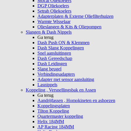
Mocal Oliekoelers
DGP Oliekoelers
Setrab Oliekoelers
Adapterplaten & Externe Oliefilterhuizen
Warmte Wisselaar
Olieslangen & Kits & Oliepompen
Slangen & Dash Nippels
Ga terug
Dash Push ON & Klemmen
Dash Slang Koppelingen
Snel aansluitingen
Dash Gereedschap
Dash Leidingen
Slang beugel
Verbindingsadapters
Adapter met sensor aansluiting
Lasnippels
Koppeling , Versnellingsbak en Assen
Ga terug
Aandrijfassen , Homokineten en ashoezen
Koppelingsplaten
Tilton Koppeling
Quartermaster koppeling
Helix 184MM
AP Racing 184MM