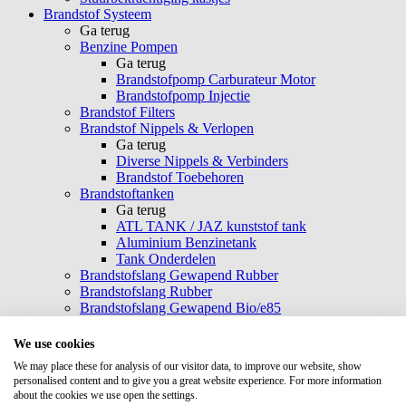
Brandstof Systeem
Ga terug
Benzine Pompen
Ga terug
Brandstofpomp Carburateur Motor
Brandstofpomp Injectie
Brandstof Filters
Brandstof Nippels & Verlopen
Ga terug
Diverse Nippels & Verbinders
Brandstof Toebehoren
Brandstoftanken
Ga terug
ATL TANK / JAZ kunststof tank
Aluminium Benzinetank
Tank Onderdelen
Brandstofslang Gewapend Rubber
Brandstofslang Rubber
Brandstofslang Gewapend Bio/e85
Koperen leidingen
Brandstofdruk regelaars
We use cookies
Brandstofdrukmeters
We may place these for analysis of our visitor data, to improve our website, show
Fuel resistant Siliconen
personalised content and to give you a great website experience. For more information
Fuelrail
about the cookies we use open the settings.
Race benzine en Additieven