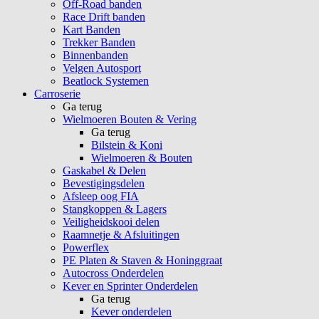
Off-Road banden
Race Drift banden
Kart Banden
Trekker Banden
Binnenbanden
Velgen Autosport
Beatlock Systemen
Carroserie
Ga terug
Wielmoeren Bouten & Vering
Ga terug
Bilstein & Koni
Wielmoeren & Bouten
Gaskabel & Delen
Bevestigingsdelen
Afsleep oog FIA
Stangkoppen & Lagers
Veiligheidskooi delen
Raamnetje & Afsluitingen
Powerflex
PE Platen & Staven & Honinggraat
Autocross Onderdelen
Kever en Sprinter Onderdelen
Ga terug
Kever onderdelen