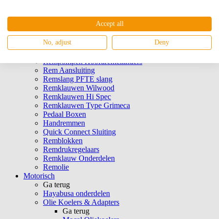
Tank Vulsystemen
Remmen
Accept all
Ga terug
Hawk Performance
No, adjust
Deny
EBC Remmen
Airducts & Luchtslangen
Rempompen Hoofdremcilinders
Rem Aansluiting
Remslang PFTE slang
Remklauwen Wilwood
Remklauwen Hi Spec
Remklauwen Type Grimeca
Pedaal Boxen
Handremmen
Quick Connect Sluiting
Remblokken
Remdrukregelaars
Remklauw Onderdelen
Remolie
Motorisch
Ga terug
Hayabusa onderdelen
Olie Koelers & Adapters
Ga terug