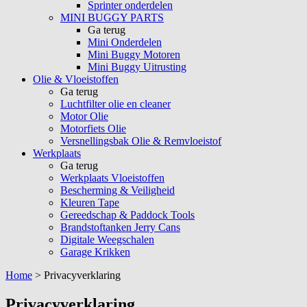
Sprinter onderdelen
MINI BUGGY PARTS
Ga terug
Mini Onderdelen
Mini Buggy Motoren
Mini Buggy Uitrusting
Olie & Vloeistoffen
Ga terug
Luchtfilter olie en cleaner
Motor Olie
Motorfiets Olie
Versnellingsbak Olie & Remvloeistof
Werkplaats
Ga terug
Werkplaats Vloeistoffen
Bescherming & Veiligheid
Kleuren Tape
Gereedschap & Paddock Tools
Brandstoftanken Jerry Cans
Digitale Weegschalen
Garage Krikken
Home
>
Privacyverklaring
Privacyverklaring