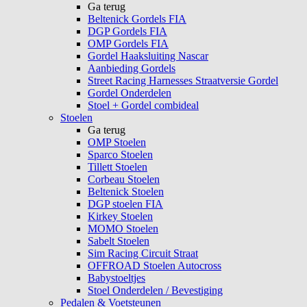
Ga terug
Beltenick Gordels FIA
DGP Gordels FIA
OMP Gordels FIA
Gordel Haaksluiting Nascar
Aanbieding Gordels
Street Racing Harnesses Straatversie Gordel
Gordel Onderdelen
Stoel + Gordel combideal
Stoelen
Ga terug
OMP Stoelen
Sparco Stoelen
Tillett Stoelen
Corbeau Stoelen
Beltenick Stoelen
DGP stoelen FIA
Kirkey Stoelen
MOMO Stoelen
Sabelt Stoelen
Sim Racing Circuit Straat
OFFROAD Stoelen Autocross
Babystoeltjes
Stoel Onderdelen / Bevestiging
Pedalen & Voetsteunen