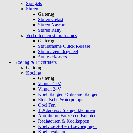
Spiegels
Sturen
Ga terug
Sturen Gelast
Sturen Nascar
Sturen Rally
Verkorters en stuurafnames
Ga terug
Stuurafname Quick Release
Stuurnaven Origineel
Stuurverkorters
Koeling & Luchtfilters
Ga terug
Koeling
Ga terug
Vinnen 12V
Vinnen 24V
Koel Slangen / Silicone Slangen
Electrische Waterpompen
Opel Fan
T-Adapters / Slangenklemmen
Aluminium Buizen en Bochten
Radiateuren & Koelkappen
Koelvloeistof en Toevoegingen
Koelingsdelen