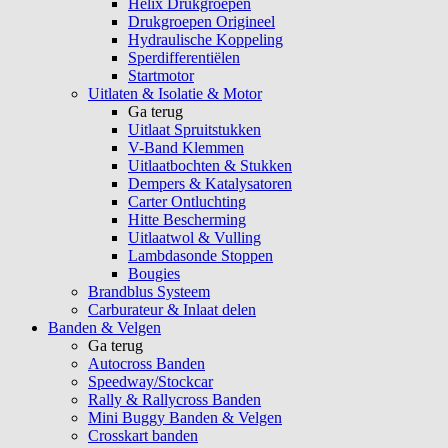
Helix Drukgroepen
Drukgroepen Origineel
Hydraulische Koppeling
Sperdifferentiëlen
Startmotor
Uitlaten & Isolatie & Motor
Ga terug
Uitlaat Spruitstukken
V-Band Klemmen
Uitlaatbochten & Stukken
Dempers & Katalysatoren
Carter Ontluchting
Hitte Bescherming
Uitlaatwol & Vulling
Lambdasonde Stoppen
Bougies
Brandblus Systeem
Carburateur & Inlaat delen
Banden & Velgen
Ga terug
Autocross Banden
Speedway/Stockcar
Rally & Rallycross Banden
Mini Buggy Banden & Velgen
Crosskart banden