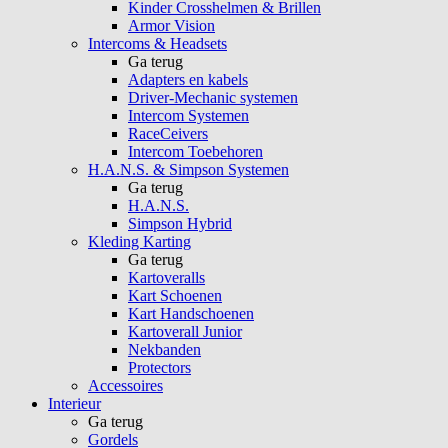
Kinder Crosshelmen & Brillen
Armor Vision
Intercoms & Headsets
Ga terug
Adapters en kabels
Driver-Mechanic systemen
Intercom Systemen
RaceCeivers
Intercom Toebehoren
H.A.N.S. & Simpson Systemen
Ga terug
H.A.N.S.
Simpson Hybrid
Kleding Karting
Ga terug
Kartoveralls
Kart Schoenen
Kart Handschoenen
Kartoverall Junior
Nekbanden
Protectors
Accessoires
Interieur
Ga terug
Gordels