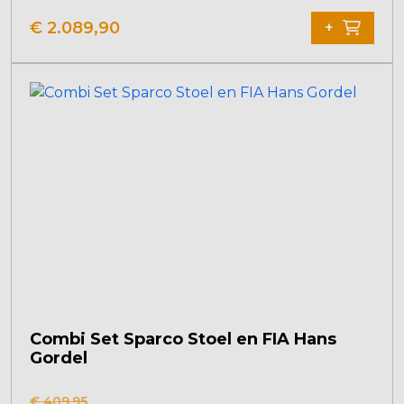
€
2.089,90
+
Combi Set Sparco Stoel en FIA Hans
Gordel
Dit
€
409,95