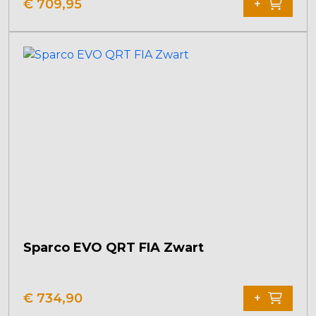
€
709,95
+
Sparco EVO QRT FIA Zwart
€
734,90
+