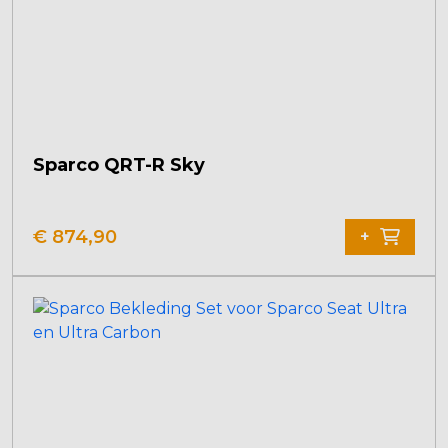
Sparco QRT-R Sky
€
874,90
+