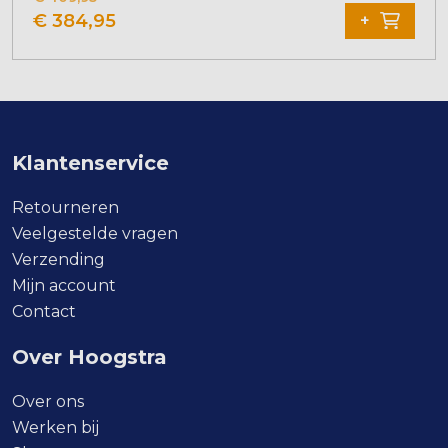
product
€
384,95
+
heeft
meerdere
variaties.
Deze
optie
kan
Klantenservice
gekozen
worden
Retourneren
op
Veelgestelde vragen
de
Verzending
productpagina
Mijn account
Contact
Over Hoogstra
Over ons
Werken bij