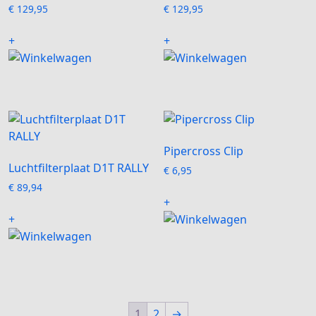
€
129,95
€
129,95
+
+
Pipercross Clip
Luchtfilterplaat D1T RALLY
€
6,95
€
89,94
+
+
1
2
→