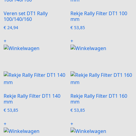
Veren set DT1 Rally
Rekje Rally Filter DT1 100
100/140/160
mm
€
24,94
€
53,85
Dit
+
+
product
heeft
meerdere
variaties.
Deze
optie
kan
gekozen
Rekje Rally Filter DT1 140
Rekje Rally Filter DT1 160
worden
mm
mm
op
€
53,85
€
53,85
de
productpagina
+
+