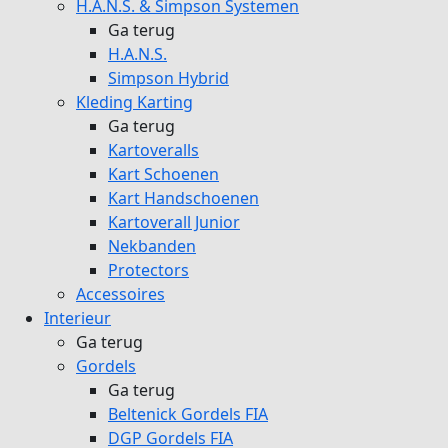
H.A.N.S. & Simpson Systemen
Ga terug
H.A.N.S.
Simpson Hybrid
Kleding Karting
Ga terug
Kartoveralls
Kart Schoenen
Kart Handschoenen
Kartoverall Junior
Nekbanden
Protectors
Accessoires
Interieur
Ga terug
Gordels
Ga terug
Beltenick Gordels FIA
DGP Gordels FIA