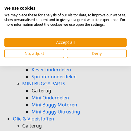
Afsleep oog FIA
We use cookies
Stangkoppen & Lagers
We may place these for analysis of our visitor data, to improve our website,
show personalised content and to give you a great website experience. For
Veiligheidskooi delen
more information about the cookies we use open the settings.
Raamnetje & Afsluitingen
Powerflex
PE Platen & Staven & Honinggraat
Accept all
Autocross Onderdelen
No, adjust
Deny
Kever en Sprinter Onderdelen
Ga terug
Kever onderdelen
Sprinter onderdelen
MINI BUGGY PARTS
Ga terug
Mini Onderdelen
Mini Buggy Motoren
Mini Buggy Uitrusting
Olie & Vloeistoffen
Ga terug