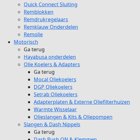
Quick Connect Sluiting
Remblokken
Remdrukregelaars
Remklauw Onderdelen
Remolie
Motorisch
Ga terug
Hayabusa onderdelen
Olie Koelers & Adapters
Ga terug
Mocal Oliekoelers
DGP Oliekoelers
Setrab Oliekoelers
Adapterplaten & Externe Oliefilterhuizen
Warmte Wisselaar
Olieslangen & Kits & Oliepompen
Slangen & Dash Nippels
Ga terug
Dash Push ON & Klemmen