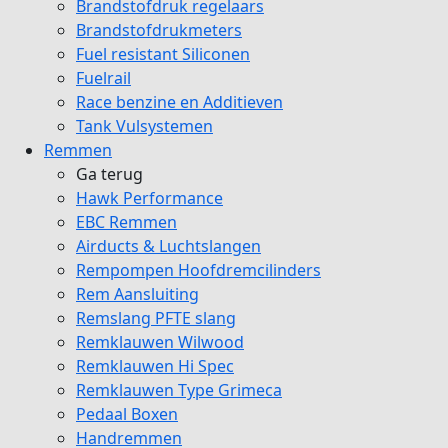
Brandstofdruk regelaars
Brandstofdrukmeters
Fuel resistant Siliconen
Fuelrail
Race benzine en Additieven
Tank Vulsystemen
Remmen
Ga terug
Hawk Performance
EBC Remmen
Airducts & Luchtslangen
Rempompen Hoofdremcilinders
Rem Aansluiting
Remslang PFTE slang
Remklauwen Wilwood
Remklauwen Hi Spec
Remklauwen Type Grimeca
Pedaal Boxen
Handremmen