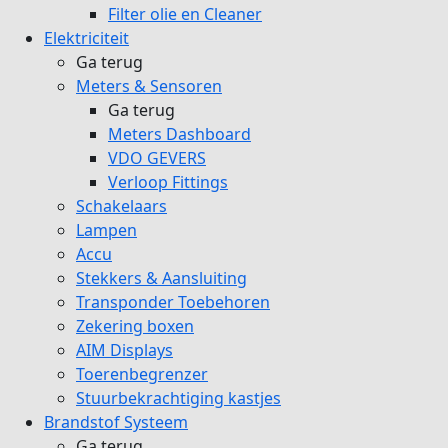
Filter olie en Cleaner
Elektriciteit
Ga terug
Meters & Sensoren
Ga terug
Meters Dashboard
VDO GEVERS
Verloop Fittings
Schakelaars
Lampen
Accu
Stekkers & Aansluiting
Transponder Toebehoren
Zekering boxen
AIM Displays
Toerenbegrenzer
Stuurbekrachtiging kastjes
Brandstof Systeem
Ga terug