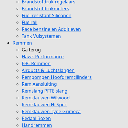
Brandstofdruk regelaars
Brandstofdrukmeters
Fuel resistant Siliconen
Fuelrail
Race benzine en Additieven
Tank Vulsystemen
Remmen
Ga terug
Hawk Performance
EBC Remmen
Airducts & Luchtslangen
Rempompen Hoofdremcilinders
Rem Aansluiting
Remslang PFTE slang
Remklauwen Wilwood
Remklauwen Hi Spec
Remklauwen Type Grimeca
Pedaal Boxen
Handremmen