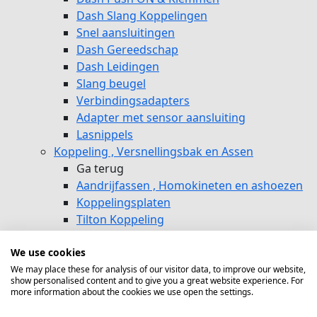
Dash Slang Koppelingen
Snel aansluitingen
Dash Gereedschap
Dash Leidingen
Slang beugel
Verbindingsadapters
Adapter met sensor aansluiting
Lasnippels
Koppeling , Versnellingsbak en Assen
Ga terug
Aandrijfassen , Homokineten en ashoezen
Koppelingsplaten
Tilton Koppeling
Quartermaster koppeling
We use cookies
Helix 184MM
AP Racing 184MM
We may place these for analysis of our visitor data, to improve our website,
show personalised content and to give you a great website experience. For
Helix Drukgroepen
more information about the cookies we use open the settings.
Drukgroepen Origineel