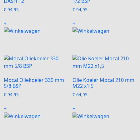
worden
worden
DASH 12
1/2 BSP
op
op
€
94,95
€
94,95
de
de
Dit
Dit
productpagina
productpagi
+
+
product
product
heeft
heeft
meerdere
meerdere
variaties.
variaties.
Deze
Deze
optie
optie
kan
kan
gekozen
gekozen
Mocal Oliekoeler 330 mm
Olie Koeler Mocal 210 mm
worden
worden
5/8 BSP
M22 x1,5
op
op
€
94,95
€
64,95
de
de
Dit
Dit
productpagina
productpagi
+
+
product
product
heeft
heeft
meerdere
meerdere
variaties.
variaties.