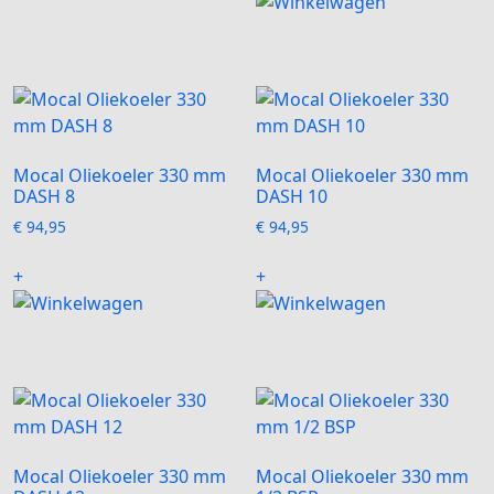
heeft
variaties.
meerdere
Deze
variaties.
optie
Deze
kan
optie
gekozen
kan
worden
gekozen
op
Mocal Oliekoeler 330 mm
Mocal Oliekoeler 330 mm
worden
DASH 8
DASH 10
de
op
productpagina
€
94,95
€
94,95
de
Dit
Dit
productpagi
+
+
product
product
heeft
heeft
meerdere
meerdere
variaties.
variaties.
Deze
Deze
optie
optie
kan
kan
gekozen
gekozen
Mocal Oliekoeler 330 mm
Mocal Oliekoeler 330 mm