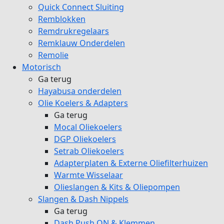
Quick Connect Sluiting
Remblokken
Remdrukregelaars
Remklauw Onderdelen
Remolie
Motorisch
Ga terug
Hayabusa onderdelen
Olie Koelers & Adapters
Ga terug
Mocal Oliekoelers
DGP Oliekoelers
Setrab Oliekoelers
Adapterplaten & Externe Oliefilterhuizen
Warmte Wisselaar
Olieslangen & Kits & Oliepompen
Slangen & Dash Nippels
Ga terug
Dash Push ON & Klemmen