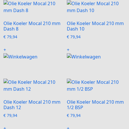
Deze
Deze
optie
optie
kan
kan
gekozen
gekozen
Olie Koeler Mocal 210 mm
Olie Koeler Mocal 210 mm
worden
worden
Dash 8
Dash 10
op
op
€
79,94
€
79,94
de
de
Dit
Dit
productpagina
productpagi
+
+
product
product
heeft
heeft
meerdere
meerdere
variaties.
variaties.
Deze
Deze
optie
optie
kan
kan
gekozen
gekozen
Olie Koeler Mocal 210 mm
Olie Koeler Mocal 210 mm
worden
worden
Dash 12
1/2 BSP
op
op
€
79,94
€
79,94
de
de
Dit
Dit
productpagina
productpagi
+
+