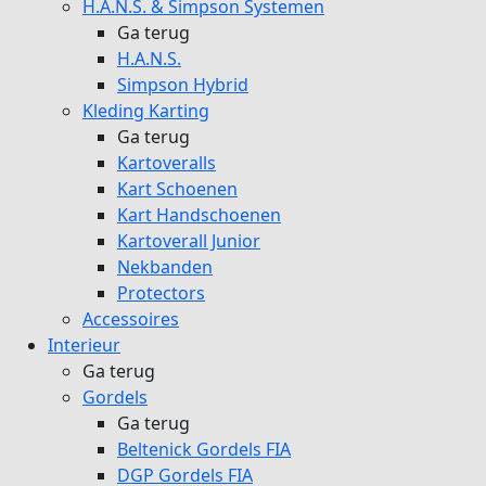
H.A.N.S. & Simpson Systemen
Ga terug
H.A.N.S.
Simpson Hybrid
Kleding Karting
Ga terug
Kartoveralls
Kart Schoenen
Kart Handschoenen
Kartoverall Junior
Nekbanden
Protectors
Accessoires
Interieur
Ga terug
Gordels
Ga terug
Beltenick Gordels FIA
DGP Gordels FIA