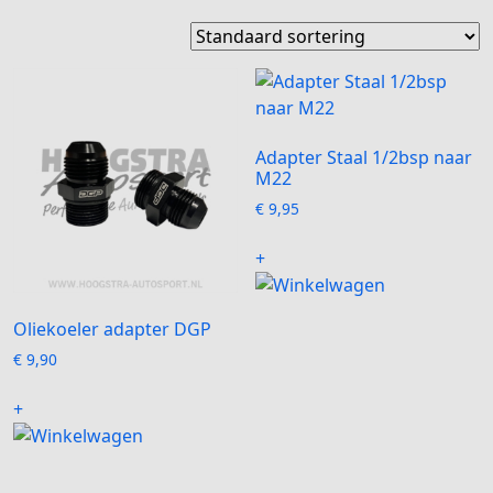
Adapter Staal 1/2bsp naar
M22
€
9,95
+
Oliekoeler adapter DGP
€
9,90
Dit
+
product
heeft
meerdere