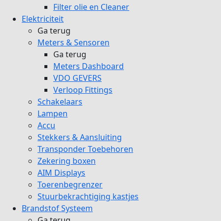
Filter olie en Cleaner
Elektriciteit
Ga terug
Meters & Sensoren
Ga terug
Meters Dashboard
VDO GEVERS
Verloop Fittings
Schakelaars
Lampen
Accu
Stekkers & Aansluiting
Transponder Toebehoren
Zekering boxen
AIM Displays
Toerenbegrenzer
Stuurbekrachtiging kastjes
Brandstof Systeem
Ga terug