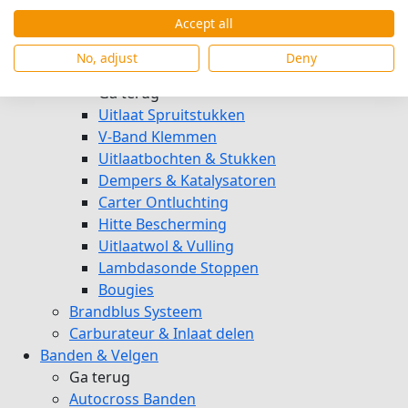
Hydraulische Koppeling
Accept all
Sperdifferentiëlen
Startmotor
No, adjust
Deny
Uitlaten & Isolatie & Motor
Ga terug
Uitlaat Spruitstukken
V-Band Klemmen
Uitlaatbochten & Stukken
Dempers & Katalysatoren
Carter Ontluchting
Hitte Bescherming
Uitlaatwol & Vulling
Lambdasonde Stoppen
Bougies
Brandblus Systeem
Carburateur & Inlaat delen
Banden & Velgen
Ga terug
Autocross Banden