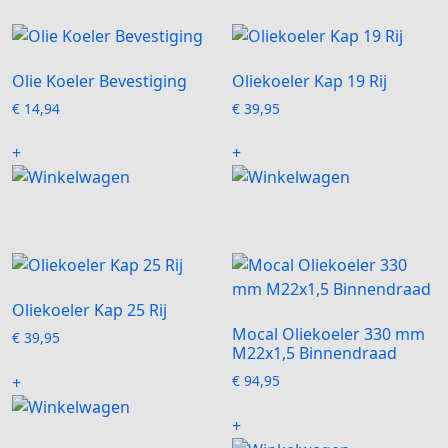
variaties.
Deze
optie
kan
Olie Koeler Bevestiging
Oliekoeler Kap 19 Rij
gekozen
€
14,94
€
39,95
worden
Dit
op
+
+
product
de
heeft
productpagina
meerdere
variaties.
Deze
optie
kan
Oliekoeler Kap 25 Rij
gekozen
Mocal Oliekoeler 330 mm
€
39,95
worden
M22x1,5 Binnendraad
Dit
op
€
94,95
+
product
de
Dit
heeft
productpagi
+
product
meerdere