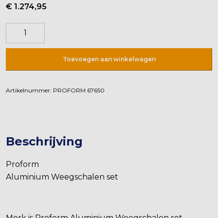
€
1.274,95
Weegschalen
Digitaal
aantal
Toevoegen aan winkelwagen
Artikelnummer:
PROFORM 67650
Beschrijving
Proform
Aluminium Weegschalen set
Merk is Proform Aluminium Weegschalen set