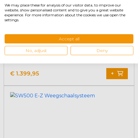
We may place these for analysis of our visitor data, to improve our
website, show personalised content and to give you a great website
experience. For more information about the cookies we use open the
settings.
Accept all
Weegschalen Digitaal Auto
No, adjust
Deny
€
1.399,95
+