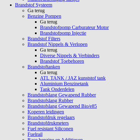
Brandstof Systeem
Ga terug
Benzine Pompen
Ga terug
Brandstofpomp Carburateur Motor
Brandstofpomp Injectie
Brandstof Filters
Brandstof Nippels & Verlopen
Ga terug
Diverse Nippels & Verbinders
Brandstof Toebehoren
Brandstoftanken
Ga terug
ATL TANK / JAZ kunststof tank
Aluminium Benzinetank
Tank Onderdelen
Brandstofslang Gewapend Rubber
Brandstofslang Rubber
Brandstofslang Gewapend Bio/e85
Koperen leidingen
Brandstofdruk regelaars
Brandstofdrukmeters
Fuel resistant Siliconen
Fuelrail
Race benzine en Additieven