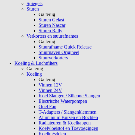
Spiegels
Sturen
Ga terug
Sturen Gelast
Sturen Nascar
Sturen Rally
Verkorters en stuurafnames
Ga terug
Stuurafname Quick Release
Stuurnaven Origineel
Stuurverkorters
Koeling & Luchtfilters
Ga terug
Koeling
Ga terug
Vinnen 12V
Vinnen 24V
Koel Slangen / Silicone Slangen
Electrische Waterpompen
Opel Fan
T-Adapters / Slangenklemmen
Aluminium Buizen en Bochten
Radiateuren & Koelkappen
Koelvloeistof en Toevoegingen
Koelingsdelen