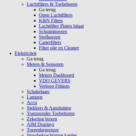
Luchtfilters & Toebehoren
Ga terug
Open Luchtfilters
K&N Filters
Luchtfilter Platen Inlaat
Schuimhoezen
Stofhoezen
Carterfilters
Filter olie en Cleaner
Elektriciteit
Ga terug
Meters & Sensoren
Ga terug
Meters Dashboard
VDO GEVERS
Verloop Fittings
Schakelaars
Lampen
Accu
Stekkers & Aansluiting
Transponder Toebehoren
Zekering boxen
AIM Displays
Toerenbegrenzer
Stuurbekrachtiging kastjes