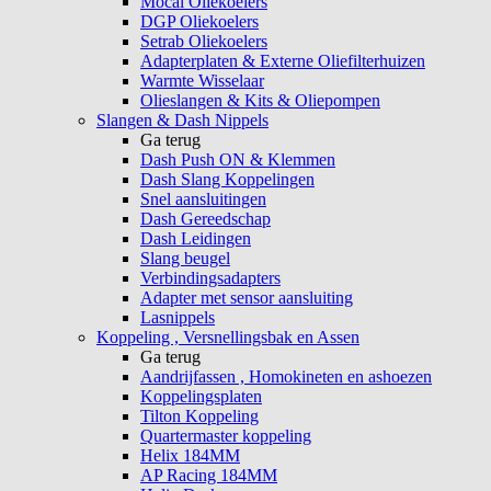
Mocal Oliekoelers
DGP Oliekoelers
Setrab Oliekoelers
Adapterplaten & Externe Oliefilterhuizen
Warmte Wisselaar
Olieslangen & Kits & Oliepompen
Slangen & Dash Nippels
Ga terug
Dash Push ON & Klemmen
Dash Slang Koppelingen
Snel aansluitingen
Dash Gereedschap
Dash Leidingen
Slang beugel
Verbindingsadapters
Adapter met sensor aansluiting
Lasnippels
Koppeling , Versnellingsbak en Assen
Ga terug
Aandrijfassen , Homokineten en ashoezen
Koppelingsplaten
Tilton Koppeling
Quartermaster koppeling
Helix 184MM
AP Racing 184MM