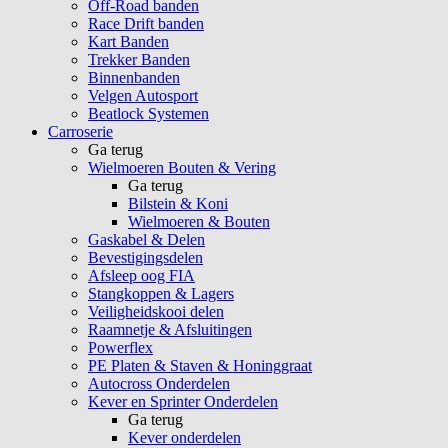
Off-Road banden
Race Drift banden
Kart Banden
Trekker Banden
Binnenbanden
Velgen Autosport
Beatlock Systemen
Carroserie
Ga terug
Wielmoeren Bouten & Vering
Ga terug
Bilstein & Koni
Wielmoeren & Bouten
Gaskabel & Delen
Bevestigingsdelen
Afsleep oog FIA
Stangkoppen & Lagers
Veiligheidskooi delen
Raamnetje & Afsluitingen
Powerflex
PE Platen & Staven & Honinggraat
Autocross Onderdelen
Kever en Sprinter Onderdelen
Ga terug
Kever onderdelen