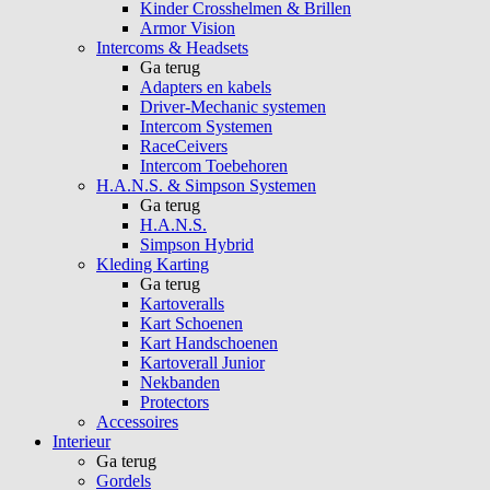
Kinder Crosshelmen & Brillen
Armor Vision
Intercoms & Headsets
Ga terug
Adapters en kabels
Driver-Mechanic systemen
Intercom Systemen
RaceCeivers
Intercom Toebehoren
H.A.N.S. & Simpson Systemen
Ga terug
H.A.N.S.
Simpson Hybrid
Kleding Karting
Ga terug
Kartoveralls
Kart Schoenen
Kart Handschoenen
Kartoverall Junior
Nekbanden
Protectors
Accessoires
Interieur
Ga terug
Gordels