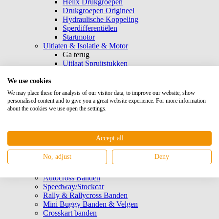
Helix Drukgroepen
Drukgroepen Origineel
Hydraulische Koppeling
Sperdifferentiëlen
Startmotor
Uitlaten & Isolatie & Motor
Ga terug
Uitlaat Spruitstukken
V-Band Klemmen
Uitlaatbochten & Stukken
We use cookies
Dempers & Katalysatoren
We may place these for analysis of our visitor data, to improve our website, show
Carter Ontluchting
personalised content and to give you a great website experience. For more information
Hitte Bescherming
about the cookies we use open the settings.
Uitlaatwol & Vulling
Lambdasonde Stoppen
Bougies
Accept all
Brandblus Systeem
Carburateur & Inlaat delen
No, adjust
Deny
Banden & Velgen
Ga terug
Autocross Banden
Speedway/Stockcar
Rally & Rallycross Banden
Mini Buggy Banden & Velgen
Crosskart banden