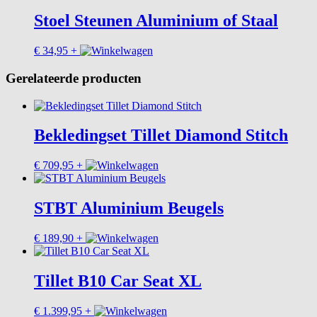
Stoel Steunen Aluminium of Staal
Dit
€
34,95
+
product
heeft
Gerelateerde producten
meerdere
variaties.
Deze
optie
Bekledingset Tillet Diamond Stitch
kan
gekozen
worden
Dit
€
709,95
+
op
product
de
heeft
productpagina
meerdere
STBT Aluminium Beugels
variaties.
Deze
€
189,90
+
optie
kan
gekozen
Tillet B10 Car Seat XL
worden
op
de
Dit
€
1.399,95
+