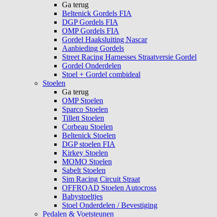
Ga terug
Beltenick Gordels FIA
DGP Gordels FIA
OMP Gordels FIA
Gordel Haaksluiting Nascar
Aanbieding Gordels
Street Racing Harnesses Straatversie Gordel
Gordel Onderdelen
Stoel + Gordel combideal
Stoelen
Ga terug
OMP Stoelen
Sparco Stoelen
Tillett Stoelen
Corbeau Stoelen
Beltenick Stoelen
DGP stoelen FIA
Kirkey Stoelen
MOMO Stoelen
Sabelt Stoelen
Sim Racing Circuit Straat
OFFROAD Stoelen Autocross
Babystoeltjes
Stoel Onderdelen / Bevestiging
Pedalen & Voetsteunen