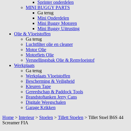
Sprinter onderdelen
MINI BUGGY PARTS
Ga terug
Mini Onderdelen
Mini Buggy Motoren
Mini Buggy Uitrusting
Olie & Vloeistoffen
Ga terug
Luchtfilter olie en cleaner
Motor Olie
Motorfiets Olie
Versnellingsbak Olie & Remvloeistof
Werkplaats
Ga terug
Werkplaats Vloeistoffen
Bescherming & Veiligheid
Kleuren Tape
Gereedschap & Paddock Tools
Brandstoftanken Jerry Cans
Digitale Weegschalen
Garage Krikken
Home
>
Interieur
>
Stoelen
>
Tillett Stoelen
>
Tillet Stoel B6S 44
Screamer FIA