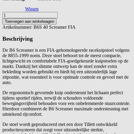
Wissen
Tillet
Stoel
Toevoegen aan winkelwagen
B6S
Artikelnummer:
B6S 40 Screamer FIA
44
Screamer
Beschrijving
FIA
aantal
De B6 Screamer is een FIA-gehomologeerde racekuipstoel volgens
de 8855-1999 norm. Deze stoel behoort tot de meest compacte,
lichtgewicht en comfortabele FIA-goedgekeurde kuipstoelen op de
markt. Dankzij het slimme ontwerp kan de stoel zonder extra
bekleding worden gebruikt en biedt hij een uitzonderlijk lage
zitpositie, wat essentieel is voor optimale controle en gevoel met de
auto.
De ergonomisch gevormde kuip ondersteunt het lichaam perfect
tijdens sportief rijden, terwijl de schouders voldoende
bewegingsvrijheid behouden voor een onbelemmerde stuurcontrole.
Hierdoor combineert de B6 Screamer maximale ondersteuning met
uitstekend rijcomfort.
De stoel wordt geproduceerd met een door Tillett ontwikkeld
productiesysteem dat zorgt voor uitzonderlijke sterkte,