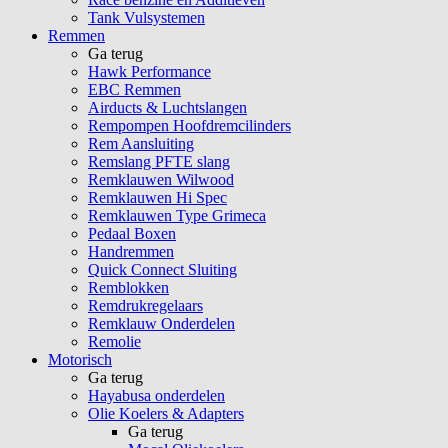
Tank Vulsystemen
Remmen
Ga terug
Hawk Performance
EBC Remmen
Airducts & Luchtslangen
Rempompen Hoofdremcilinders
Rem Aansluiting
Remslang PFTE slang
Remklauwen Wilwood
Remklauwen Hi Spec
Remklauwen Type Grimeca
Pedaal Boxen
Handremmen
Quick Connect Sluiting
Remblokken
Remdrukregelaars
Remklauw Onderdelen
Remolie
Motorisch
Ga terug
Hayabusa onderdelen
Olie Koelers & Adapters
Ga terug