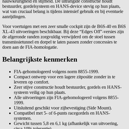
nauwkeurigheid en stijfheid. De ultrarigide constructie houdt
bestuurder, gordelsysteem en HANS-device stevig op hun plaats,
wat van cruciaal belang is tijdens intensief gebruik en bij eventuele
aanrijdingen.
Voor voertuigen met een zeer smalle cockpit zijn de B6S-40 en B6S
XL-43 uitvoeringen beschikbaar. Bij deze “Edges Off”-versies zijn
de afgeronde randen zorgvuldig verwijderd om de stoel tussen
transmissietunnel en dorpel te laten passen zonder concessies te
doen aan de FIA-homologatie.
Belangrijkste kenmerken
FIA-gehomologeerd volgens norm 8855-1999.
Compact ontwerp voor een lagere zitpositie zonder in te
leveren op comfort.
Zeer stijve constructie houdt bestuurder, gordels en HANS-
systeem veilig op hun plaats.
Alle uitvoeringen zijn FIA-gehomologeerd volgens 8855-
1999.
Uitsluitend geschikt voor zijbevestiging (Side Mount).
Compatibel met 5- of 6-punts racegordels en HANS-
systemen.
Gewicht tussen 5,8 en 6,1 kg (afhankelijk van uitvoering,
circa 10% tolerantie).