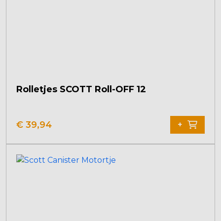
worden
op
de
productpagina
Rolletjes SCOTT Roll-OFF 12
€
39,94
+