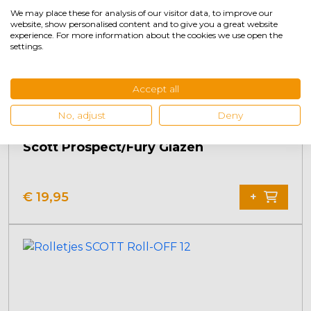
We may place these for analysis of our visitor data, to improve our
website, show personalised content and to give you a great website
experience. For more information about the cookies we use open the
settings.
Accept all
No, adjust
Deny
Scott Prospect/Fury Glazen
Dit
product
€
19,95
+
heeft
meerdere
variaties.
Deze
optie
kan
gekozen