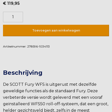
€
119,95
Scott
Fury
WFS
Toevoegen aan winkelwagen
Blue/Black
aantal
Artikelnummer:
278596-1034113
Beschrijving
De SCOTT Fury WFS is uitgerust met dezelfde
geweldige functies als de standaard Fury. Deze
verbeterde versie wordt geleverd met een vooraf
geïnstalleerd WFS50 roll-off-systeem, dat een groot,
helder gezichtsveld biedt, zelfs in de meest