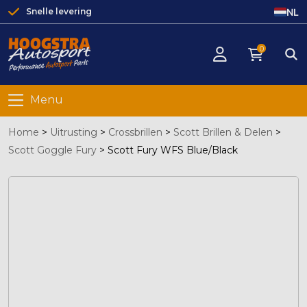
NL
Snelle levering
0
Menu
Home
>
Uitrusting
>
Crossbrillen
>
Scott Brillen & Delen
>
Scott Goggle Fury
>
Scott Fury WFS Blue/Black