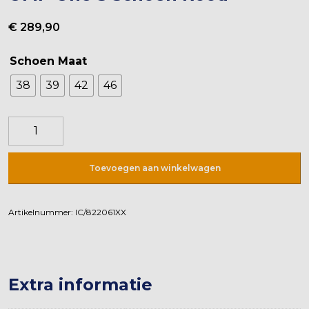
€
289,90
Schoen Maat
38
39
42
46
OMP
One
S
Toevoegen aan winkelwagen
Schoen
Rood
aantal
Artikelnummer:
IC/822061XX
Extra informatie