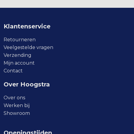
variaties.
Deze
optie
kan
Klantenservice
gekozen
worden
Retourneren
op
Veelgestelde vragen
de
Verzending
productpagina
Mijn account
Contact
Over Hoogstra
Over ons
Werken bij
Showroom
Openingstijden