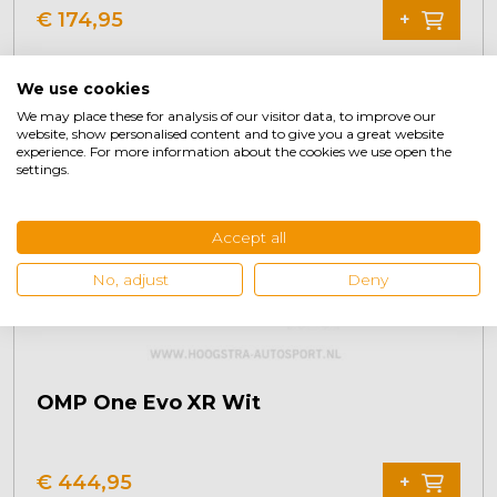
product
€
174,95
+
heeft
meerdere
variaties.
We use cookies
Deze
We may place these for analysis of our visitor data, to improve our
optie
website, show personalised content and to give you a great website
experience. For more information about the cookies we use open the
kan
settings.
gekozen
worden
Accept all
op
de
No, adjust
Deny
productpagina
OMP One Evo XR Wit
Dit
product
€
444,95
+
heeft