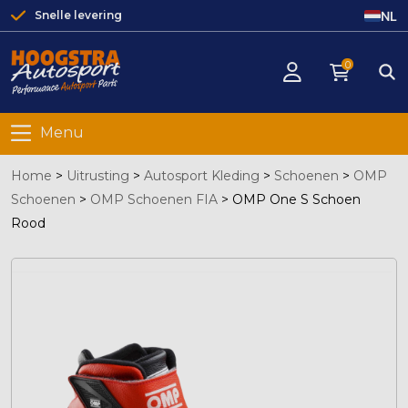
NL
Snelle levering
0
Menu
Home
>
Uitrusting
>
Autosport Kleding
>
Schoenen
>
OMP
Schoenen
>
OMP Schoenen FIA
>
OMP One S Schoen
Rood