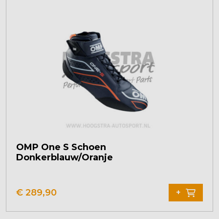
variaties.
Deze
optie
kan
gekozen
worden
op
de
productpagina
OMP One S Schoen
Donkerblauw/Oranje
Dit
product
€
289,90
+
heeft
meerdere