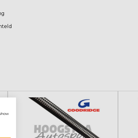
ng
nteld
, show