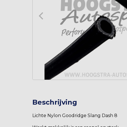
Beschrijving
Lichte Nylon Goodridge Slang Dash 8