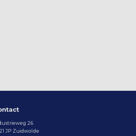
ontact
dustrieweg 26
21 JP Zuidwolde