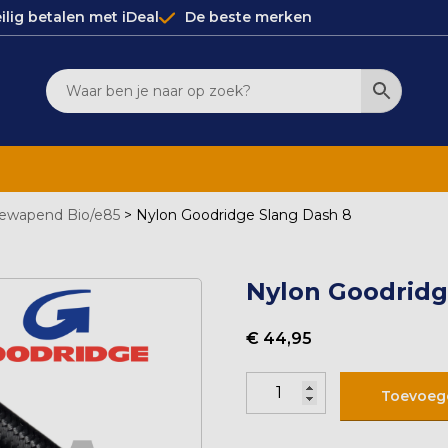
ilig betalen met iDeal
De beste merken
Gewapend Bio/e85
>
Nylon Goodridge Slang Dash 8
Nylon Goodridg
€
44,95
Nylon
Toevoeg
Goodridge
Slang