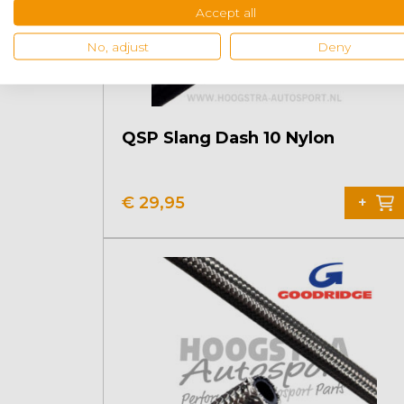
Accept all
No, adjust
Deny
QSP Slang Dash 10 Nylon
€
29,95
+