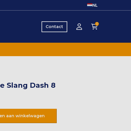
NL
0
Contact
e Slang Dash 8
en aan winkelwagen