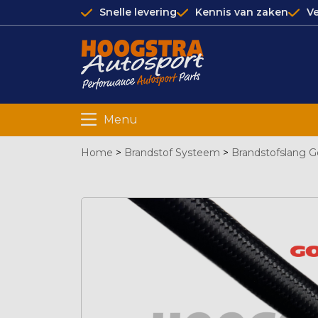
Snelle levering
Kennis van zaken
Ve
Menu
Home
>
Brandstof Systeem
>
Brandstofslang 