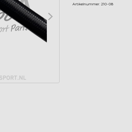
Dash
Artikelnummer:
210-08
8
aantal