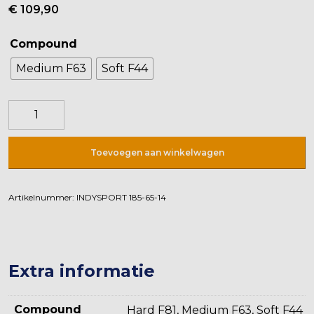
€
109,90
Compound
Medium F63
Soft F44
Indy
Sport
F
Toevoegen aan winkelwagen
Profil
185-
65-
Artikelnummer:
INDYSPORT 185-65-14
14HD
aantal
Extra informatie
Compound
Hard F81, Medium F63, Soft F44