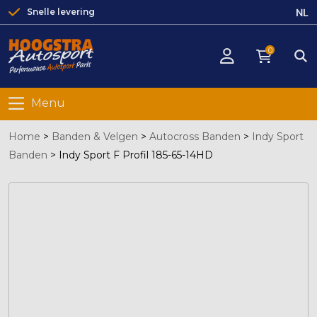
NL
Snelle levering
0
Menu
Home
>
Banden & Velgen
>
Autocross Banden
>
Indy Sport
Banden
>
Indy Sport F Profil 185-65-14HD