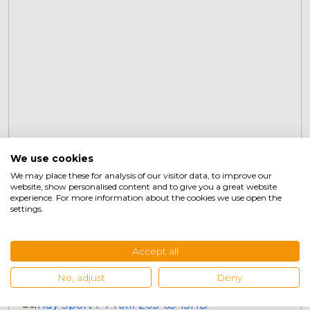
Binnenband 145-155-165 R14
We use cookies
We may place these for analysis of our visitor data, to improve our
website, show personalised content and to give you a great website
€
12,95
+
experience. For more information about the cookies we use open the
settings.
Accept all
Gerelateerde producten
No, adjust
Deny