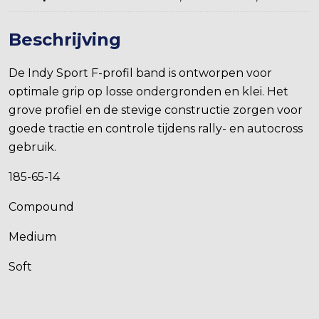
Beschrijving
De Indy Sport F-profil band is ontworpen voor
optimale grip op losse ondergronden en klei. Het
grove profiel en de stevige constructie zorgen voor
goede tractie en controle tijdens rally- en autocross
gebruik.
185-65-14
Compound
Medium
Soft
This is an all purpose forest tyre with reinforced
sidewalls and a coars pattern for gravel ground. This