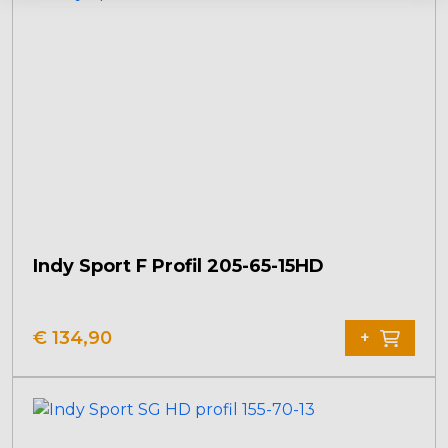
Indy Sport F Profil 205-65-15HD
Dit
product
€
134,90
+
heeft
meerdere
variaties.
Deze
optie