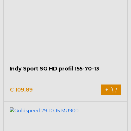
kan
gekozen
worden
op
de
productpagina
Indy Sport SG HD profil 155-70-13
€
109,89
+