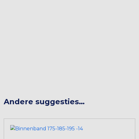
pattern is also excellent for wet conditions and for
the use in Autocross and Rallye.
– ECE marked
– Road legal
– Rim protection
This tire has a novel, special construction for
high rigidity and a reinforced sidewall!
Technical details:
Andere suggesties…