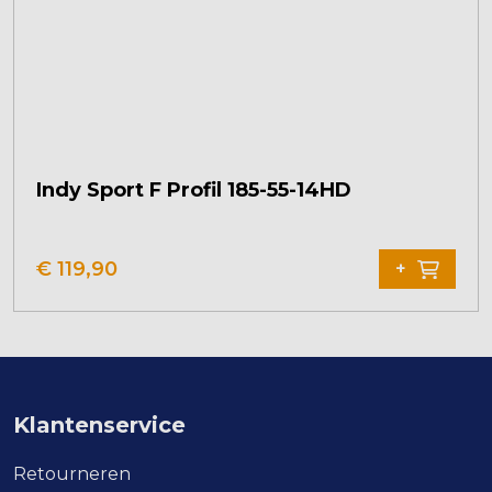
Indy Sport F Profil 185-55-14HD
Dit
product
€
119,90
+
heeft
meerdere
variaties.
Deze
optie
kan
Klantenservice
gekozen
worden
Retourneren
op