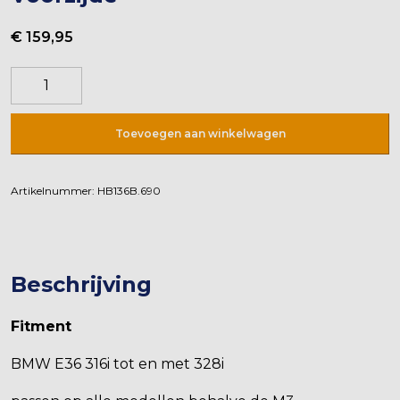
€
159,95
Hawk
HPS
5
Toevoegen aan winkelwagen
remblokken;
Voorzijde
aantal
Artikelnummer:
HB136B.690
Beschrijving
Fitment
BMW E36 316i tot en met 328i