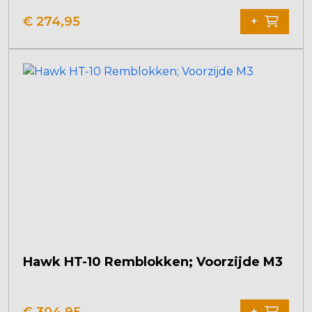
€
274,95
+
Hawk HT-10 Remblokken; Voorzijde M3
€
304,95
+