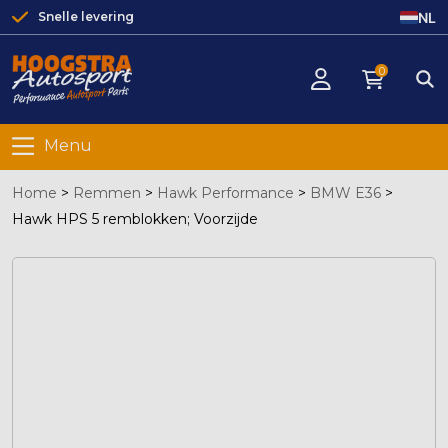
NL
Snelle levering
0
Menu
Home
>
Remmen
>
Hawk Performance
>
BMW E36
>
Hawk HPS 5 remblokken; Voorzijde