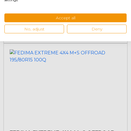
FEDIMA EXTREME 1 4X4 M+S OFFROAD
175R16 90 Q
Accept all
No, adjust
Deny
€
122,45
+