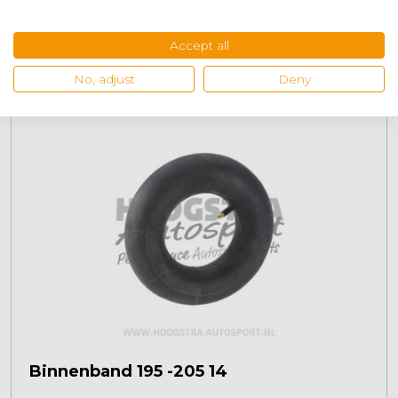
Binnenband 145-155-165 R14
Accept all
€
12,95
+
No, adjust
Deny
Binnenband 195 -205 14