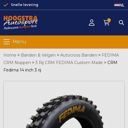
NL
Snelle levering
0
Menu
Home
>
Banden & Velgen
>
Autocross Banden
>
FEDIMA
CRM Noppen
>
3 Rij CRM FEDIMA Custom Made
>
CRM
Fedima 14 inch 3 rij