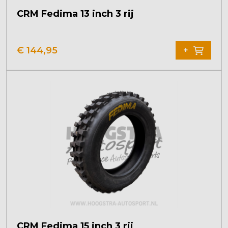
CRM Fedima 13 inch 3 rij
Dit
product
€
144,95
+
heeft
meerdere
variaties.
Deze
optie
kan
gekozen
worden
op
de
productpagina
CRM Fedima 15 inch 3 rij