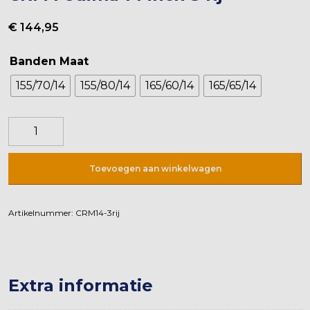
€
144,95
Banden Maat
155/70/14
155/80/14
165/60/14
165/65/14
CRM
Fedima
14
Toevoegen aan winkelwagen
inch
3
rij
Artikelnummer:
CRM14-3rij
aantal
Extra informatie