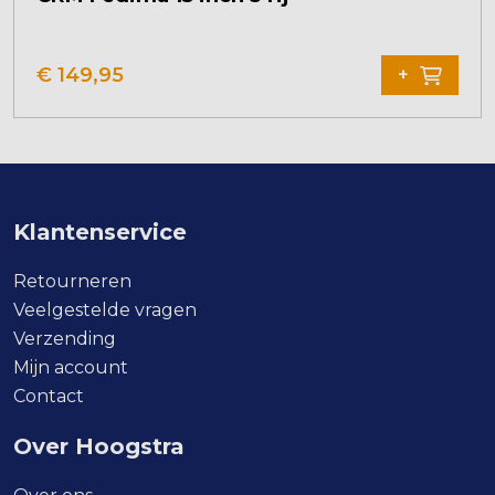
Dit
product
€
149,95
+
heeft
meerdere
variaties.
Deze
optie
kan
Klantenservice
gekozen
worden
Retourneren
op
Veelgestelde vragen
de
Verzending
productpagina
Mijn account
Contact
Over Hoogstra