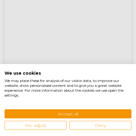
We use cookies
Binnenband 155-165-12
We may place these for analysis of our visitor data, to improve our
website, show personalised content and to give you a great website
experience. For more information about the cookies we use open the
settings.
€
9,95
+
Accept all
No, adjust
Deny