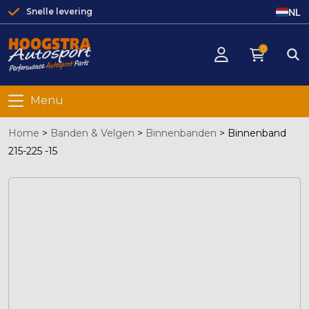
NL
Snelle levering
0
Menu
Home
>
Banden & Velgen
>
Binnenbanden
>
Binnenband
215-225 -15