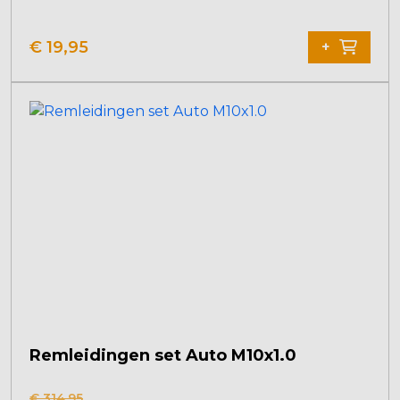
€
19,95
+
Remleidingen set Auto M10x1.0
€
314,95