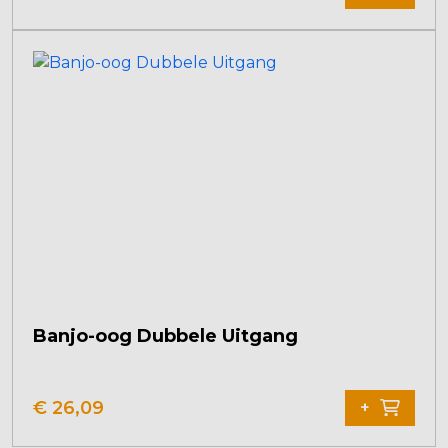
Banjo-oog Dubbele Uitgang
€
26,09
+