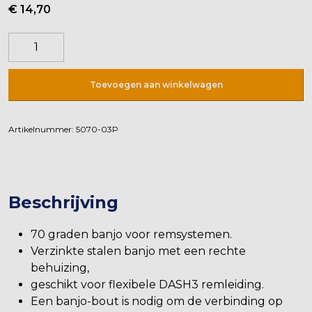
€
14,70
Banjo
oog
70
Toevoegen aan winkelwagen
Graden
aantal
Artikelnummer:
5070-03P
Beschrijving
70 graden banjo voor remsystemen.
Verzinkte stalen banjo met een rechte
behuizing,
geschikt voor flexibele DASH3 remleiding.
Een banjo-bout is nodig om de verbinding op