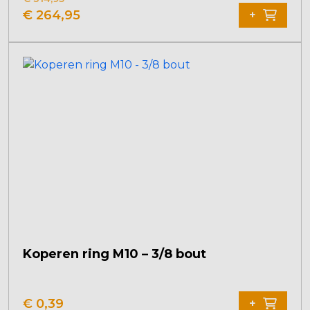
Oorspronkelijke
Huidige
€
264,95
+
prijs
prijs
was:
is:
€ 314,95.
€ 264,95.
Koperen ring M10 – 3/8 bout
€
0,39
+