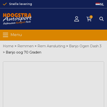
NL
Snelle levering
0
Menu
Home
>
Remmen
>
Rem Aansluiting
>
Banjo Ogen Dash 3
>
Banjo oog 70 Graden