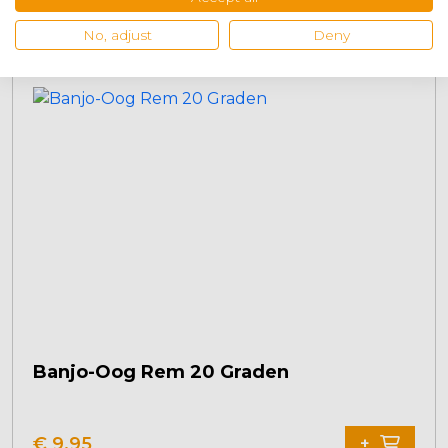
€
9,95
+
No, adjust
Deny
Banjo-Oog Rem 20 Graden
€
9,95
+