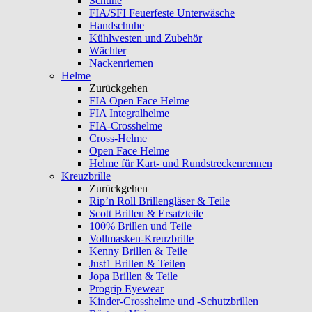
Schuhe
FIA/SFI Feuerfeste Unterwäsche
Handschuhe
Kühlwesten und Zubehör
Wächter
Nackenriemen
Helme
Zurückgehen
FIA Open Face Helme
FIA Integralhelme
FIA-Crosshelme
Cross-Helme
Open Face Helme
Helme für Kart- und Rundstreckenrennen
Kreuzbrille
Zurückgehen
Rip’n Roll Brillengläser & Teile
Scott Brillen & Ersatzteile
100% Brillen und Teile
Vollmasken-Kreuzbrille
Kenny Brillen & Teile
Just1 Brillen & Teilen
Jopa Brillen & Teile
Progrip Eyewear
Kinder-Crosshelme und -Schutzbrillen