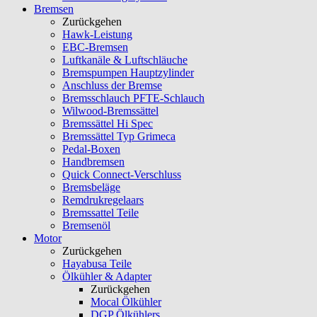
Bremsen
Zurückgehen
Hawk-Leistung
EBC-Bremsen
Luftkanäle & Luftschläuche
Bremspumpen Hauptzylinder
Anschluss der Bremse
Bremsschlauch PFTE-Schlauch
Wilwood-Bremssättel
Bremssättel Hi Spec
Bremssättel Typ Grimeca
Pedal-Boxen
Handbremsen
Quick Connect-Verschluss
Bremsbeläge
Remdrukregelaars
Bremssattel Teile
Bremsenöl
Motor
Zurückgehen
Hayabusa Teile
Ölkühler & Adapter
Zurückgehen
Mocal Ölkühler
DGP Ölkühlers