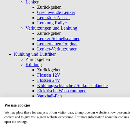
Lenken
Zurückgehen
Geschweißte Lenker
Lenkräder Nascar
Lenkung Rallye
Verkürzungen und Lenkung
Zurückgehen
Lenker-Schnellspanner
Lenkernaben Original
Lenker-Verkürzungen
Kühlung und Luftfilter
Zurückgehen
Kühlung
Zurückgehen
Flossen 12V
Flossen 24V
Kühlungsschläuche / Silikonschläuche
Elektrische Wasserpumpen
Vauxhall-Fan
T-Adapter / Schlauchschellen
We use cookies
Aluminiumrohre und -bögen
Kühler & Kühlerdeckel
We may place these for analysis of our visitor data, to improve our website, show personali
Kühlmittel und Zusatzstoffe
content and to give you a great website experience. For more information about the cookies
Kühlende Teile
open the settings.
Luftfilter & Zubehör