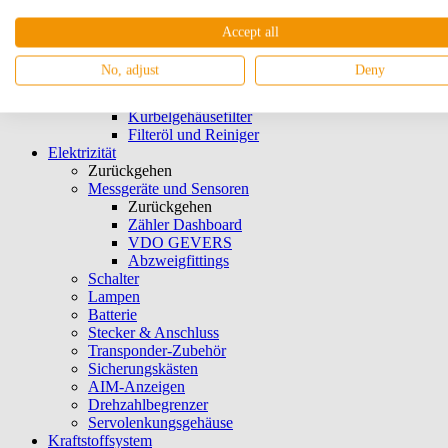
Zurückgehen
Offene Luftfilter
Accept all
K&N-Filter
Luftfilter Platte Einlass
No, adjust
Deny
Schaumstoffabdeckungen
Abdeckungen
Kurbelgehäusefilter
Filteröl und Reiniger
Elektrizität
Zurückgehen
Messgeräte und Sensoren
Zurückgehen
Zähler Dashboard
VDO GEVERS
Abzweigfittings
Schalter
Lampen
Batterie
Stecker & Anschluss
Transponder-Zubehör
Sicherungskästen
AIM-Anzeigen
Drehzahlbegrenzer
Servolenkungsgehäuse
Kraftstoffsystem