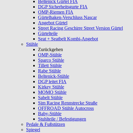
Beltenick Gürtel FIA
DGP Sicherheitsgurte FIA
OMP-Riemen FIA
Gürtelhaken-Verschluss Nascar
Angebot Gürtel
Street Racing Geschirre Street Version Gürtel
Gürtelteile
Seat + Seatbelt Kombi-Angebot
Stühle
Zurückgehen
OMP-Stühle
Sparco Stühle
Tillett Stühle
Rabe Stühle
Beltenick-Stühle
DGP leitet FIA
Kirkey Stühle
MOMO Stühle
Sabelt Stühle
Sim Racing Rennstrecke Straße
OFFROAD Stühle Autocross
Baby-Stühle
Stuhlteile / Befestigungen
Pedale & Fußstützen
Spiegel