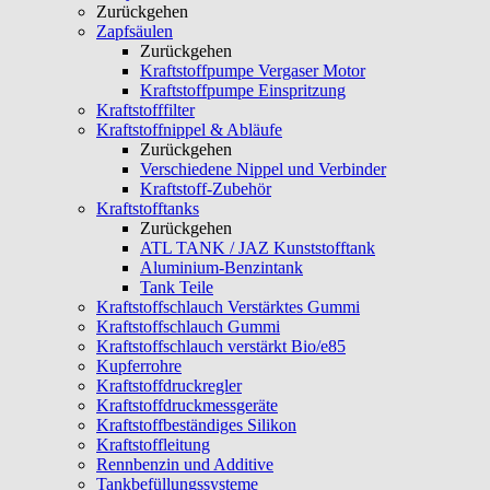
Zurückgehen
Zapfsäulen
Zurückgehen
Kraftstoffpumpe Vergaser Motor
Kraftstoffpumpe Einspritzung
Kraftstofffilter
Kraftstoffnippel & Abläufe
Zurückgehen
Verschiedene Nippel und Verbinder
Kraftstoff-Zubehör
Kraftstofftanks
Zurückgehen
ATL TANK / JAZ Kunststofftank
Aluminium-Benzintank
Tank Teile
Kraftstoffschlauch Verstärktes Gummi
Kraftstoffschlauch Gummi
Kraftstoffschlauch verstärkt Bio/e85
Kupferrohre
Kraftstoffdruckregler
Kraftstoffdruckmessgeräte
Kraftstoffbeständiges Silikon
Kraftstoffleitung
Rennbenzin und Additive
Tankbefüllungssysteme