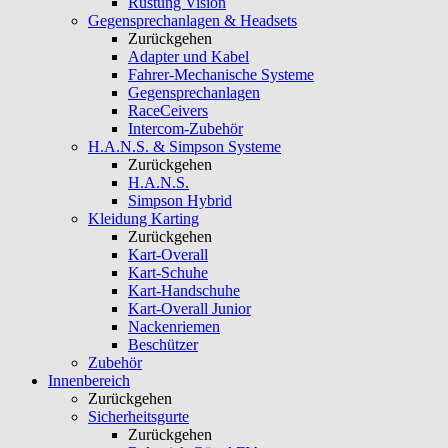
Rüstung Vision
Gegensprechanlagen & Headsets
Zurückgehen
Adapter und Kabel
Fahrer-Mechanische Systeme
Gegensprechanlagen
RaceCeivers
Intercom-Zubehör
H.A.N.S. & Simpson Systeme
Zurückgehen
H.A.N.S.
Simpson Hybrid
Kleidung Karting
Zurückgehen
Kart-Overall
Kart-Schuhe
Kart-Handschuhe
Kart-Overall Junior
Nackenriemen
Beschützer
Zubehör
Innenbereich
Zurückgehen
Sicherheitsgurte
Zurückgehen