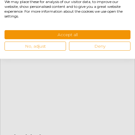
We may place these for analysis of our visitor data, to improve our
Beltenick Stuhl FIA RST800 XXL
website, show personalised content and to give you a great website
Teppichboden
experience. For more information about the cookies we use open the
settings.
€
369,95
+
Accept all
No, adjust
Deny