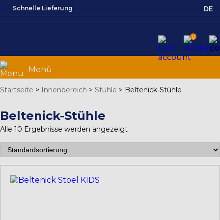
Schnelle Lieferung
DE
NL
0
EN
FR
Menü
Startseite
>
Innenbereich
>
Stühle
>
Beltenick-Stühle
Beltenick-Stühle
Alle 10 Ergebnisse werden angezeigt