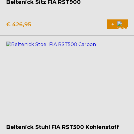
Beltenick Sitz FIA RST900
Dieses
Produkt
weist
€
426,95
+
mehrere
Varianten
auf.
Die
Optionen
können
auf
der
Produktseite
gewählt
werden
Beltenick Stuhl FIA RST500 Kohlenstoff