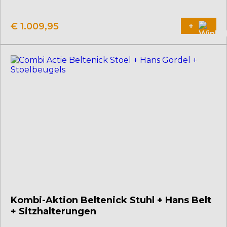
Dieses
Produkt
weist
€
1.009,95
+
mehrere
Varianten
auf.
Die
Optionen
können
auf
der
Produktseite
gewählt
werden
Kombi-Aktion Beltenick Stuhl + Hans Belt
+ Sitzhalterungen
Dieses