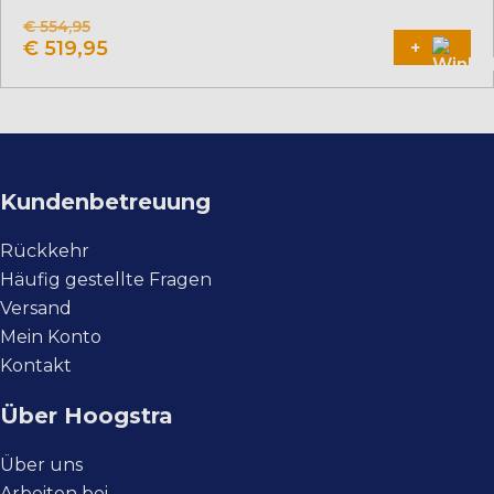
Produkt
€
554,95
weist
€
519,95
+
mehrere
Varianten
auf.
Die
Optionen
können
auf
Kundenbetreuung
der
Produktseite
gewählt
Rückkehr
werden
Häufig gestellte Fragen
Versand
Mein Konto
Kontakt
Über Hoogstra
Über uns
Arbeiten bei