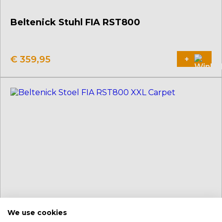
Beltenick Stuhl FIA RST800
Dieses
Produkt
weist
€
359,95
+
mehrere
Varianten
auf.
Die
Optionen
können
auf
der
Produktseite
gewählt
werden
We use cookies