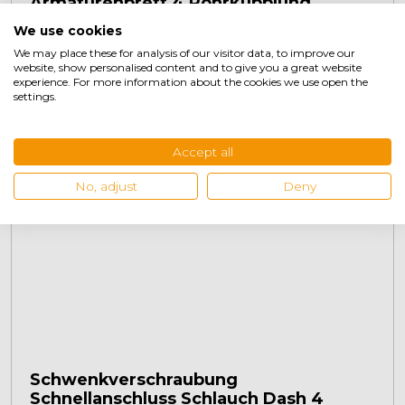
Armaturenbrett 4 Rohrkupplung
We use cookies
We may place these for analysis of our visitor data, to improve our
€
24,95
+
website, show personalised content and to give you a great website
experience. For more information about the cookies we use open the
settings.
Accept all
No, adjust
Deny
Schwenkverschraubung
Schnellanschluss Schlauch Dash 4