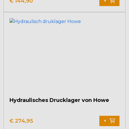
€
144,90
+
Hydraulisches Drucklager von Howe
€
274,95
+