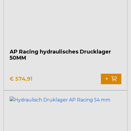
auf
der
Produktseite
gewählt
werden
AP Racing hydraulisches Drucklager
50MM
€
574,91
+