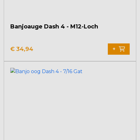
Banjoauge Dash 4 - M12-Loch
€
34,94
+