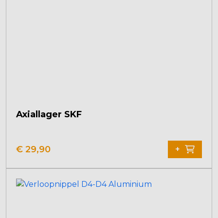
Axiallager SKF
€
29,90
+