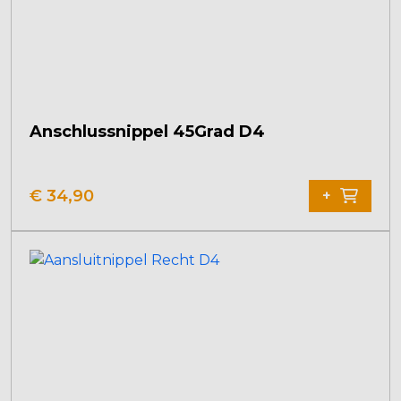
Anschlussnippel 45Grad D4
€
34,90
+