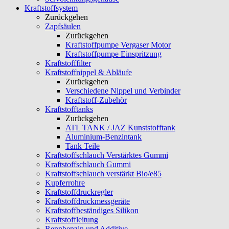
Kraftstoffsystem
Zurückgehen
Zapfsäulen
Zurückgehen
Kraftstoffpumpe Vergaser Motor
Kraftstoffpumpe Einspritzung
Kraftstofffilter
Kraftstoffnippel & Abläufe
Zurückgehen
Verschiedene Nippel und Verbinder
Kraftstoff-Zubehör
Kraftstofftanks
Zurückgehen
ATL TANK / JAZ Kunststofftank
Aluminium-Benzintank
Tank Teile
Kraftstoffschlauch Verstärktes Gummi
Kraftstoffschlauch Gummi
Kraftstoffschlauch verstärkt Bio/e85
Kupferrohre
Kraftstoffdruckregler
Kraftstoffdruckmessgeräte
Kraftstoffbeständiges Silikon
Kraftstoffleitung
Rennbenzin und Additive