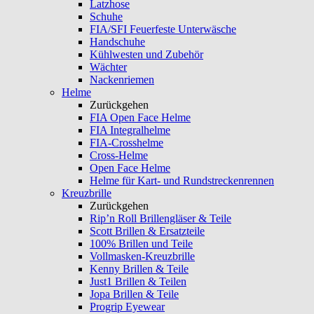
Latzhose
Schuhe
FIA/SFI Feuerfeste Unterwäsche
Handschuhe
Kühlwesten und Zubehör
Wächter
Nackenriemen
Helme
Zurückgehen
FIA Open Face Helme
FIA Integralhelme
FIA-Crosshelme
Cross-Helme
Open Face Helme
Helme für Kart- und Rundstreckenrennen
Kreuzbrille
Zurückgehen
Rip’n Roll Brillengläser & Teile
Scott Brillen & Ersatzteile
100% Brillen und Teile
Vollmasken-Kreuzbrille
Kenny Brillen & Teile
Just1 Brillen & Teilen
Jopa Brillen & Teile
Progrip Eyewear