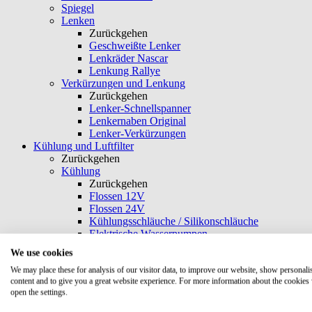
Spiegel
Lenken
Zurückgehen
Geschweißte Lenker
Lenkräder Nascar
Lenkung Rallye
Verkürzungen und Lenkung
Zurückgehen
Lenker-Schnellspanner
Lenkernaben Original
Lenker-Verkürzungen
Kühlung und Luftfilter
Zurückgehen
Kühlung
Zurückgehen
Flossen 12V
Flossen 24V
Kühlungsschläuche / Silikonschläuche
Elektrische Wasserpumpen
Vauxhall-Fan
We use cookies
T-Adapter / Schlauchschellen
We may place these for analysis of our visitor data, to improve our website, show personali
Aluminiumrohre und -bögen
content and to give you a great website experience. For more information about the cookies
Kühler & Kühlerdeckel
open the settings.
Kühlmittel und Zusatzstoffe
Kühlende Teile