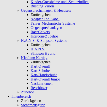
Kinder-Crosshelme und -Schutzbrillen
Rüstung Vision
Gegensprechanlagen & Headsets
Zurückgehen
Adapter und Kabel
Fahrer-Mechanische Systeme
Gegensprechanlagen
RaceCeivers
Intercom-Zubehör
H.A.N.S. & Simpson Systeme
Zurückgehen
H.A.N.S.
Simpson Hybrid
Kleidung Karting
Zurückgehen
Kart-Overall
Kart-Schuhe
Kart-Handschuhe
Kart-Overall Junior
Nackenriemen
Beschützer
Zubehör
Innenbereich
Zurückgehen
Sicherheitsgurte