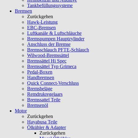
Tankbefüllungssysteme
Bremsen
Zurückgehen
Hawk-Leistung
EBC-Bremsen
Luftkanäle & Luftschläuche
Bremspumpen Hauptzylinder
Anschluss der Bremse
Bremsschlauch PFTE-Schlauch
Wilwood-Bremssättel
Bremssättel Hi Spec
Bremssättel Typ Grimeca
Pedal-Boxen
Handbremsen
Quick Connect-Verschluss
Bremsbeläge
Remdrukregelaars
Bremssattel Teile
Bremsenöl
Motor
Zurückgehen
Hayabusa Teile
Ölkühler & Adapter
Zurückgehen