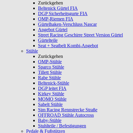
Zurückgehen
Beltenick Gürtel FIA
DGP Sicherheitsgurte FIA
OMP-Riemen FIA
Gürtelhaken-Verschluss Nascar
Angebot Gürtel
Street Racing Geschirre Street Version Gürtel
Gürtelteile
Seat + Seatbelt Kombi-Angebot
Stühle
Zurückgehen
OMP-Stühle
Sparco Stühle
Tillett Stühle
Rabe Stühle
Beltenick-Stühle
DGP leitet FIA
Kirkey Stühle
MOMO Stühle
Sabelt Stühle
Sim Racing Rennstrecke Straße
OFFROAD Stühle Autocross
Baby-Stühle
Stuhlteile / Befestigungen
Pedale & Fußstützen