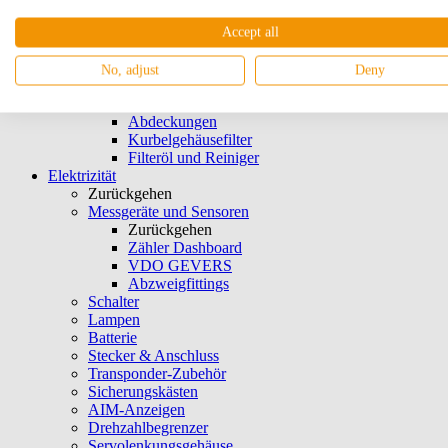
Luftfilter & Zubehör
Zurückgehen
Accept all
Offene Luftfilter
K&N-Filter
No, adjust
Deny
Luftfilter Platte Einlass
Schaumstoffabdeckungen
Abdeckungen
Kurbelgehäusefilter
Filteröl und Reiniger
Elektrizität
Zurückgehen
Messgeräte und Sensoren
Zurückgehen
Zähler Dashboard
VDO GEVERS
Abzweigfittings
Schalter
Lampen
Batterie
Stecker & Anschluss
Transponder-Zubehör
Sicherungskästen
AIM-Anzeigen
Drehzahlbegrenzer
Servolenkungsgehäuse