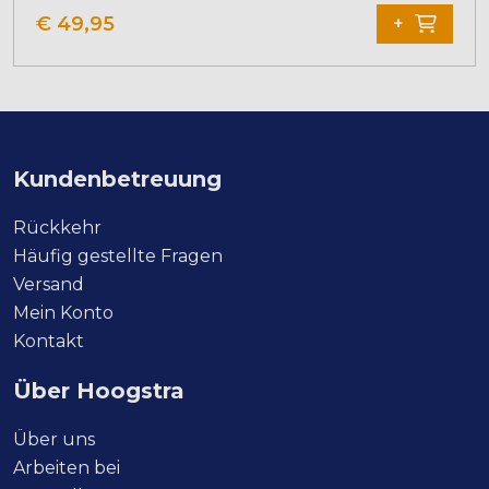
Produkt
€
49,95
+
weist
mehrere
Varianten
auf.
Die
Optionen
Kundenbetreuung
können
auf
Rückkehr
der
Häufig gestellte Fragen
Produktseite
Versand
gewählt
Mein Konto
werden
Kontakt
Über Hoogstra
Über uns
Arbeiten bei