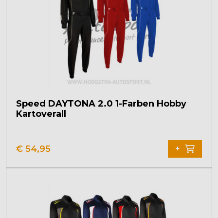
Speed DAYTONA 2.0 1-Farben Hobby
Kartoverall
Dieses
Produkt
€
54,95
+
weist
mehrere
Varianten
auf.
Die
Optionen