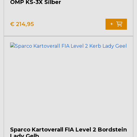
OMP KS-3X Silber
Dieses
Produkt
€
214,95
+
weist
mehrere
Varianten
auf.
Die
Optionen
können
auf
der
Produktseite
gewählt
werden
Sparco Kartoverall FIA Level 2 Bordstein
Lady Gelb