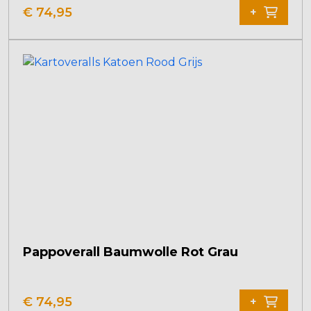
Produkt
€
74,95
+
weist
mehrere
Varianten
auf.
Die
Optionen
können
auf
der
Produktseite
gewählt
werden
Pappoverall Baumwolle Rot Grau
Dieses
Produkt
€
74,95
+
weist