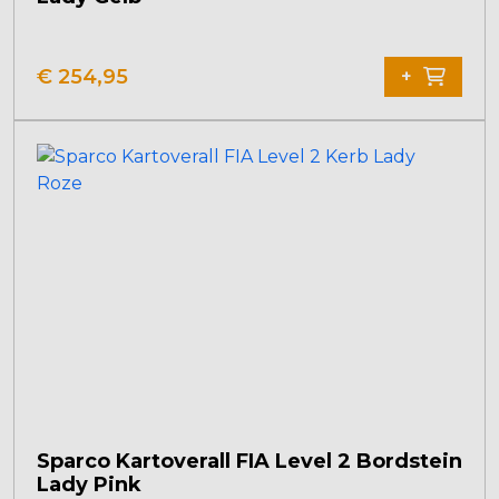
Dieses
Produkt
€
254,95
+
weist
mehrere
Varianten
auf.
Die
Optionen
können
auf
der
Produktseite
gewählt
werden
Sparco Kartoverall FIA Level 2 Bordstein
Lady Pink