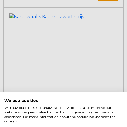
mehrere
Varianten
auf.
Die
Optionen
können
auf
der
Produktseite
gewählt
werden
Pappoverall Baumwolle Schwarz Grau
We use cookies
Dieses
We may place these for analysis of our visitor data, to improve our
Produkt
website, show personalised content and to give you a great website
€
74,95
+
weist
experience. For more information about the cookies we use open the
settings.
mehrere