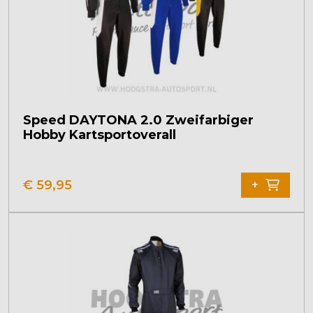
auf
der
Produktseite
gewählt
werden
Speed DAYTONA 2.0 Zweifarbiger
Hobby Kartsportoverall
Dieses
Produkt
€
59,95
+
weist
mehrere
Varianten
auf.
Die
Optionen
können
auf