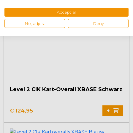
Varianten
auf.
Accept all
Die
No, adjust
Deny
Optionen
können
auf
der
Produktseite
gewählt
werden
Level 2 CIK Kart-Overall XBASE Schwarz
€
124,95
+