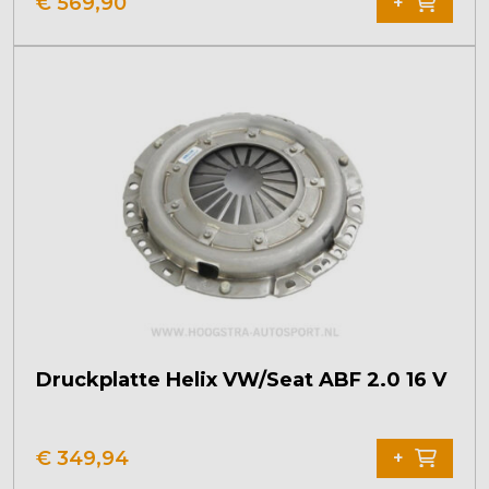
€
569,90
+
weist
mehrere
Varianten
auf.
Die
Optionen
können
auf
der
Produktseite
gewählt
werden
Druckplatte Helix VW/Seat ABF 2.0 16 V
€
349,94
+