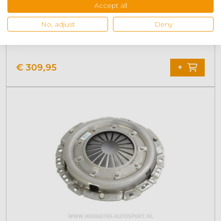
Accept all
No, adjust
Deny
Druckplatte Helix Opel Corsa GSI
€
309,95
+