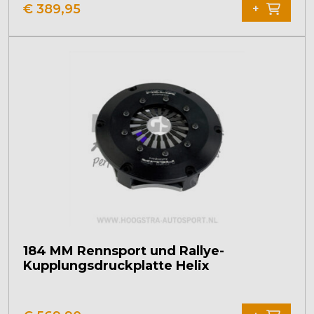
€
389,95
+
184 MM Rennsport und Rallye-
Kupplungsdruckplatte Helix
Dieses
Produkt