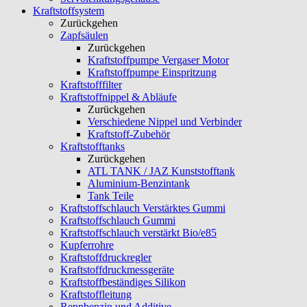
Kraftstoffsystem
Zurückgehen
Zapfsäulen
Zurückgehen
Kraftstoffpumpe Vergaser Motor
Kraftstoffpumpe Einspritzung
Kraftstofffilter
Kraftstoffnippel & Abläufe
Zurückgehen
Verschiedene Nippel und Verbinder
Kraftstoff-Zubehör
Kraftstofftanks
Zurückgehen
ATL TANK / JAZ Kunststofftank
Aluminium-Benzintank
Tank Teile
Kraftstoffschlauch Verstärktes Gummi
Kraftstoffschlauch Gummi
Kraftstoffschlauch verstärkt Bio/e85
Kupferrohre
Kraftstoffdruckregler
Kraftstoffdruckmessgeräte
Kraftstoffbeständiges Silikon
Kraftstoffleitung
Rennbenzin und Additive