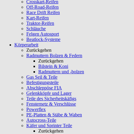
Crosskart-Reifen
Off-Road-Reifen
Race Drift Reifen
Kart-Reifen
Traktor-Reifen
Schläuche
Felgen Autosport
Beatlock-Systeme
Körperarbeit
Zurückgehen
Radmuttern Bolzen & Federn
Zurückgehen
Bilstein & Koni
Radmuttern und -bolzen
Gas Seil & Teile
Befestigungsteile
Abschleppöse FIA
Gelenkköpfe und Lager
Teile des Sicherheitskäfigs
Fensternetz & Verschlüsse
Powerflex
PE-Platten & Stäbe & Waben
Autocross-Teile
Käfer und Sprinter Teile
Zurückgehen