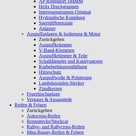
AP Rennsport 184MM
Helix Druckgruppen
Interessengruppen Original
Hydraulische Kupplung
Sperrdifferenziale
Anlasser
Auspuffanlagen & Isolierung & Motor
Zurückgehen
Auspuffkrümmer
V-Band-Klemmen
Auspuffkrümmer & Teile
Schalldämpfer und Katalysatoren
Kurbelgehäuseentlüftung
Hitzeschutz
Auspuffwolle & Polsterung
Lambdasonden-Stecker
Zündkerzen
Feuerlöschanlage
Vergaser & Ansaugteile
Reifen & Felgen
Zurückgehen
Autocross-Reifen
Rennstrecke/Stockcar
Rallye- und Rallycross-Reifen
Mini-Buggy-Reifen & Felgen