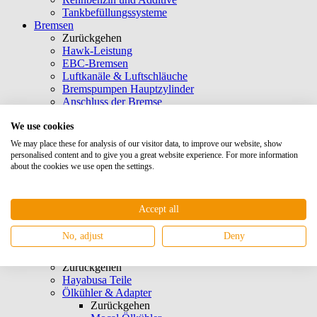
Tankbefüllungssysteme
Bremsen
Zurückgehen
Hawk-Leistung
EBC-Bremsen
Luftkanäle & Luftschläuche
Bremspumpen Hauptzylinder
Anschluss der Bremse
Bremsschlauch PFTE-Schlauch
We use cookies
Wilwood-Bremssättel
Bremssättel Hi Spec
We may place these for analysis of our visitor data, to improve our website, show
Bremssättel Typ Grimeca
personalised content and to give you a great website experience. For more information
Pedal-Boxen
about the cookies we use open the settings.
Handbremsen
Quick Connect-Verschluss
Bremsbeläge
Accept all
Remdrukregelaars
Bremssattel Teile
No, adjust
Deny
Bremsenöl
Motor
Zurückgehen
Hayabusa Teile
Ölkühler & Adapter
Zurückgehen