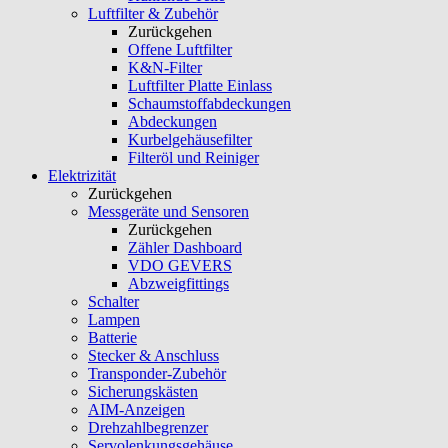
Luftfilter & Zubehör
Zurückgehen
Offene Luftfilter
K&N-Filter
Luftfilter Platte Einlass
Schaumstoffabdeckungen
Abdeckungen
Kurbelgehäusefilter
Filteröl und Reiniger
Elektrizität
Zurückgehen
Messgeräte und Sensoren
Zurückgehen
Zähler Dashboard
VDO GEVERS
Abzweigfittings
Schalter
Lampen
Batterie
Stecker & Anschluss
Transponder-Zubehör
Sicherungskästen
AIM-Anzeigen
Drehzahlbegrenzer
Servolenkungsgehäuse