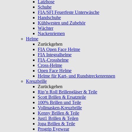
Latzhose
Schuhe
FIA/SFI Feuerfeste Unterwäsche
Handschuhe
Kühlwesten und Zubehör
Wächter
Nackenriemen
Helme
Zurückgehen
FIA Open Face Helme
FIA Integralhelme
FIA-Crosshelme
Cross-Helme
Open Face Helme
Helme für Kart- und Rundstreckenrennen
Kreuzbrille
Zurückgehen
Rip’n Roll Brillengläser & Teile
Scott Brillen & Ersatzteile
100% Brillen und Teile
Vollmasken-Kreuzbrille
Kenny Brillen & Teile
Just1 Brillen & Teilen
Jopa Brillen & Teile
Progrip Eyewear