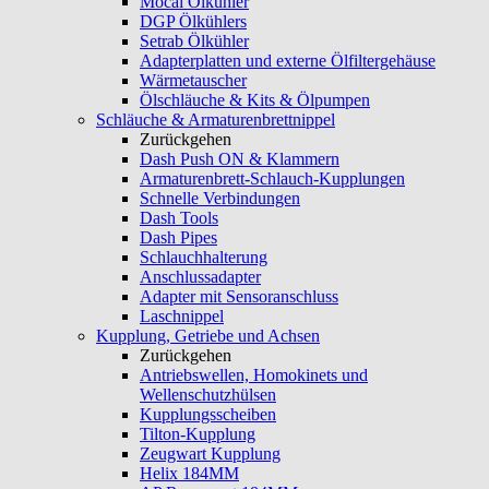
Mocal Ölkühler
DGP Ölkühlers
Setrab Ölkühler
Adapterplatten und externe Ölfiltergehäuse
Wärmetauscher
Ölschläuche & Kits & Ölpumpen
Schläuche & Armaturenbrettnippel
Zurückgehen
Dash Push ON & Klammern
Armaturenbrett-Schlauch-Kupplungen
Schnelle Verbindungen
Dash Tools
Dash Pipes
Schlauchhalterung
Anschlussadapter
Adapter mit Sensoranschluss
Laschnippel
Kupplung, Getriebe und Achsen
Zurückgehen
Antriebswellen, Homokinets und
Wellenschutzhülsen
Kupplungsscheiben
Tilton-Kupplung
Zeugwart Kupplung
Helix 184MM