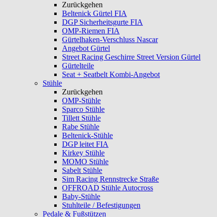
Zurückgehen
Beltenick Gürtel FIA
DGP Sicherheitsgurte FIA
OMP-Riemen FIA
Gürtelhaken-Verschluss Nascar
Angebot Gürtel
Street Racing Geschirre Street Version Gürtel
Gürtelteile
Seat + Seatbelt Kombi-Angebot
Stühle
Zurückgehen
OMP-Stühle
Sparco Stühle
Tillett Stühle
Rabe Stühle
Beltenick-Stühle
DGP leitet FIA
Kirkey Stühle
MOMO Stühle
Sabelt Stühle
Sim Racing Rennstrecke Straße
OFFROAD Stühle Autocross
Baby-Stühle
Stuhlteile / Befestigungen
Pedale & Fußstützen