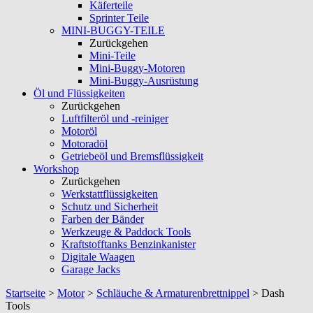
Käferteile
Sprinter Teile
MINI-BUGGY-TEILE
Zurückgehen
Mini-Teile
Mini-Buggy-Motoren
Mini-Buggy-Ausrüstung
Öl und Flüssigkeiten
Zurückgehen
Luftfilteröl und -reiniger
Motoröl
Motoradöl
Getriebeöl und Bremsflüssigkeit
Workshop
Zurückgehen
Werkstattflüssigkeiten
Schutz und Sicherheit
Farben der Bänder
Werkzeuge & Paddock Tools
Kraftstofftanks Benzinkanister
Digitale Waagen
Garage Jacks
Startseite
>
Motor
>
Schläuche & Armaturenbrettnippel
>
Dash
Tools