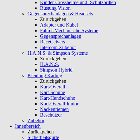
Kinder-Crosshelme und -Schutzbrillen
Rüstung Vision
Gegensprechanlagen & Headsets
Zurückgehen
Adapter und Kabel
Fahrer-Mechanische Systeme
Gegensprechanlagen
RaceCeivers
Intercom-Zubehör
H.A.N.S. & Simpson Systeme
Zurückgehen
H.A.N.S.
Simpson Hybrid
Kleidung Karting
Zurückgehen
Kart-Overall
Kart-Schuhe
Kart-Handschuhe
Kart-Overall Junior
Nackenriemen
Beschützer
Zubehör
Innenbereich
Zurückgehen
Sicherheitsgurte