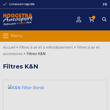
FR
Livraison rapide
0
Menu
Accueil
>
Filtres à air et à refroidissement
>
Filtres à air et
accessoires
>
Filtres K&N
Filtres K&N