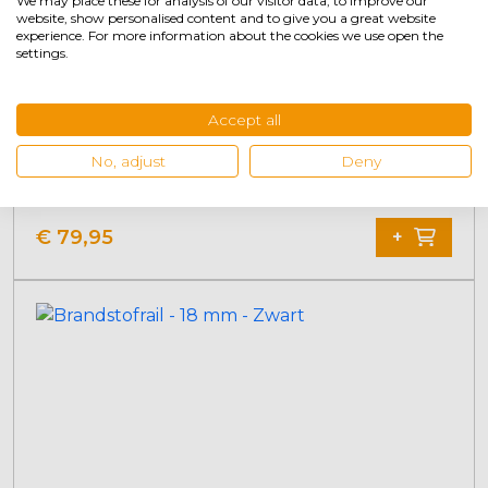
We may place these for analysis of our visitor data, to improve our
website, show personalised content and to give you a great website
experience. For more information about the cookies we use open the
settings.
Accept all
Raccord de carburant - 14 mm - Noir
No, adjust
Deny
€
79,95
+