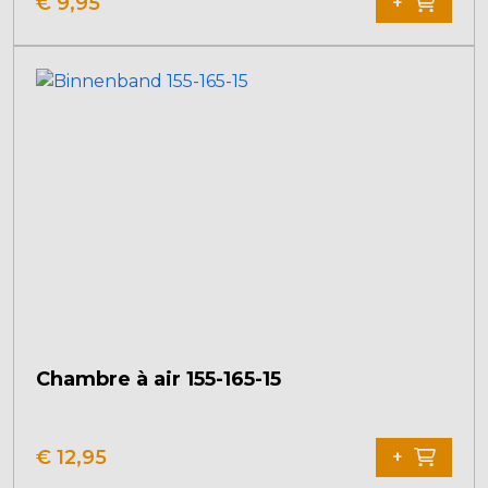
€
9,95
+
Chambre à air 155-165-15
€
12,95
+