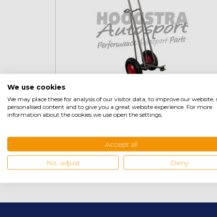
We use cookies
We may place these for analysis of our visitor data, to improve our website
Paddock sprinter de Bok
personalised content and to give you a great website experience. For more
information about the cookies we use open the settings.
Accept all
€
374,90
+
No, adjust
Deny