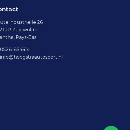
ontact
ute industrielle 26
21 JP Zuidwolde
enthe, Pays-Bas
0528-854614
info@hoogstraautosport.nl