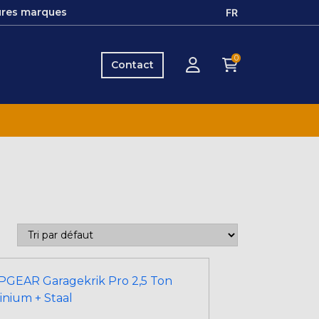
ures marques
FR
0
Contact