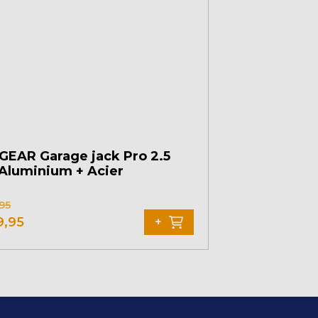
EAR Garage jack Pro 2.5
Aluminium + Acier
95
Le
9,95
+
prix
igine
actuel
est
:
9,95.
€ 169,95.