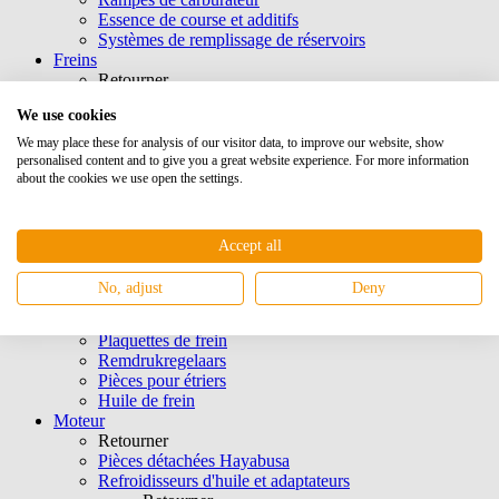
Essence de course et additifs
Systèmes de remplissage de réservoirs
Freins
Retourner
Hawk Performance
We use cookies
Freins EBC
Conduits d'air et tuyaux d'air
We may place these for analysis of our visitor data, to improve our website, show
Pompes de frein Maîtres-cylindres
personalised content and to give you a great website experience. For more information
about the cookies we use open the settings.
Raccordement des freins
Tuyau de frein Tuyau PFTE
Etriers Wilwood
Etriers Hi Spec
Accept all
Etriers Type Grimeca
Boîtes à pédales
No, adjust
Deny
Freins à main
Fermeture à connexion rapide
Plaquettes de frein
Remdrukregelaars
Pièces pour étriers
Huile de frein
Moteur
Retourner
Pièces détachées Hayabusa
Refroidisseurs d'huile et adaptateurs