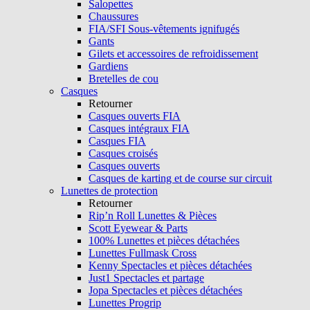
Salopettes
Chaussures
FIA/SFI Sous-vêtements ignifugés
Gants
Gilets et accessoires de refroidissement
Gardiens
Bretelles de cou
Casques
Retourner
Casques ouverts FIA
Casques intégraux FIA
Casques FIA
Casques croisés
Casques ouverts
Casques de karting et de course sur circuit
Lunettes de protection
Retourner
Rip’n Roll Lunettes & Pièces
Scott Eyewear & Parts
100% Lunettes et pièces détachées
Lunettes Fullmask Cross
Kenny Spectacles et pièces détachées
Just1 Spectacles et partage
Jopa Spectacles et pièces détachées
Lunettes Progrip