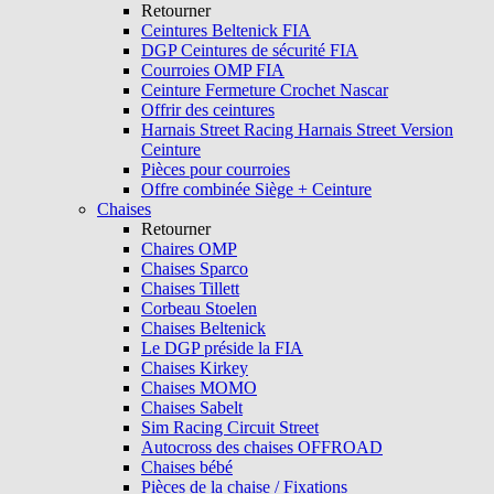
Retourner
Ceintures Beltenick FIA
DGP Ceintures de sécurité FIA
Courroies OMP FIA
Ceinture Fermeture Crochet Nascar
Offrir des ceintures
Harnais Street Racing Harnais Street Version
Ceinture
Pièces pour courroies
Offre combinée Siège + Ceinture
Chaises
Retourner
Chaires OMP
Chaises Sparco
Chaises Tillett
Corbeau Stoelen
Chaises Beltenick
Le DGP préside la FIA
Chaises Kirkey
Chaises MOMO
Chaises Sabelt
Sim Racing Circuit Street
Autocross des chaises OFFROAD
Chaises bébé
Pièces de la chaise / Fixations