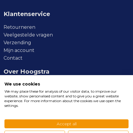
Klantenservice
Retourneren
Veelgestelde vragen
Verzending
Mijn account
Contact
Over Hoogstra
We use cookies
Over ons
We may place these for analysis of our visitor data, to improve our
Werken bij
website, show personalised content and to give you a great website
Showroom
experience. For more information about the cookies we use open the
settings.
Openingstijden
Accept all